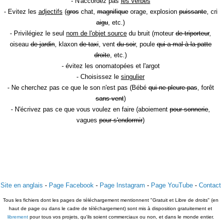
- N'accordez pas
les verbes
- Evitez les
adjectifs
(
gros
chat,
magnifique
orage, explosion
puissante
, cri
aigu
, etc.)
- Privilégiez le seul
nom de l'objet source
du bruit (moteur
de triporteur
,
oiseau
de jardin
, klaxon
de taxi
, vent
du soir
, poule
qui a mal à la patte
droite
, etc.)
- évitez les onomatopées et l'argot
- Choisissez le
singulier
- Ne cherchez pas ce que le son n'est pas (Bébé
qui ne pleure pas
, forêt
sans vent
)
- N'écrivez pas ce que vous voulez en faire (aboiement
pour sonnerie
,
vagues
pour s'endormir
)
Site en anglais
-
Page Facebook
-
Page Instagram
-
Page YouTube
-
Contact
Tous les fichiers dont les pages de téléchargement mentionnent "Gratuit et Libre de droits" (en
haut de page ou dans le cadre de téléchargement) sont mis à disposition gratuitement et
librement
pour tous vos projets, qu'ils soient commerciaux ou non, et dans le monde entier.