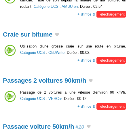
difficile. Prise de son depuis la fenêtre de ma voiture, en
roulant.
Catégorie UCS
:
AMBUrbn
. Durée : 03:54.
+ d'infos &
Téléchargement
Craie sur bitume
Utilisation d'une grosse craie sur une route en bitume.
Catégorie UCS
:
OBJWrite
. Durée : 00:02.
+ d'infos &
Téléchargement
Passages 2 voitures 90km/h
Passage de 2 voitures à une vitesse d'environ 90 km/h.
Catégorie UCS
:
VEHCar
. Durée : 00:12.
+ d'infos &
Téléchargement
Passage voiture 50km/h
#10