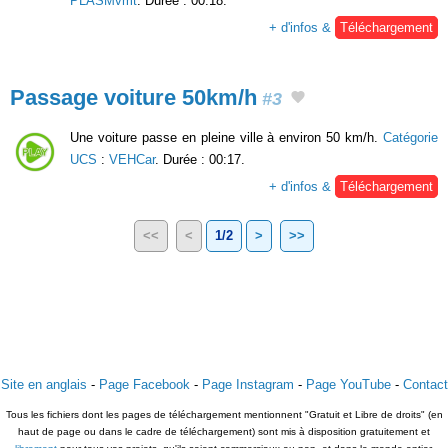
PLASMvmt
. Durée : 00:18.
+ d'infos &
Téléchargement
Passage voiture 50km/h
#3
Une voiture passe en pleine ville à environ 50 km/h.
Catégorie
UCS
:
VEHCar
. Durée : 00:17.
+ d'infos &
Téléchargement
<<
<
1/2
>
>>
Site en anglais
-
Page Facebook
-
Page Instagram
-
Page YouTube
-
Contact
Tous les fichiers dont les pages de téléchargement mentionnent "Gratuit et Libre de droits" (en
haut de page ou dans le cadre de téléchargement) sont mis à disposition gratuitement et