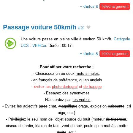
+ d'infos &
Téléchargement
Passage voiture 50km/h
#3
Une voiture passe en pleine ville à environ 50 km/h.
Catégorie
UCS
:
VEHCar
. Durée : 00:17.
+ d'infos &
Téléchargement
Pour affiner votre recherche :
- Choisissez un ou deux
mots simples
,
- en
français
de préférence, ou en anglais
-
évitez les
phote dortograf
et
de frapppe
- Essayez des
synonymes
- N'accordez pas
les verbes
- Evitez les
adjectifs
(
gros
chat,
magnifique
orage, explosion
puissante
, cri
aigu
, etc.)
- Privilégiez le seul
nom de l'objet source
du bruit (moteur
de triporteur
,
oiseau
de jardin
, klaxon
de taxi
, vent
du soir
, poule
qui a mal à la patte
droite
, etc.)