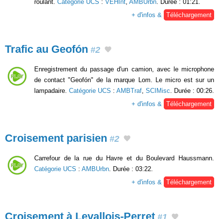
roulant.
Catégorie UCS
:
VEHInt
,
AMBUrbn
. Durée : 01:21.
+ d'infos &
Téléchargement
Trafic au Geofón
#2
Enregistrement du passage d'un camion, avec le microphone
de contact "Geofón" de la marque Lom. Le micro est sur un
lampadaire.
Catégorie UCS
:
AMBTraf
,
SCIMisc
. Durée : 00:26.
+ d'infos &
Téléchargement
Croisement parisien
#2
Carrefour de la rue du Havre et du Boulevard Haussmann.
Catégorie UCS
:
AMBUrbn
. Durée : 03:22.
+ d'infos &
Téléchargement
Croisement à Levallois-Perret
#1