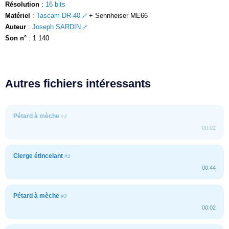
Résolution
:
16 bits
Matériel
:
Tascam DR-40
+ Sennheiser ME66
Auteur
:
Joseph SARDIN
Son n°
: 1 140
Autres fichiers intéressants
Pétard à mèche
#4
00:02
Cierge étincelant
#1
00:44
Pétard à mèche
#3
00:02