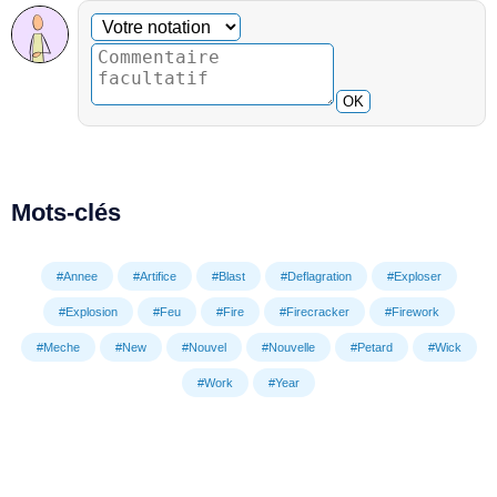
Commentaire facultatif
Votre notation
OK
Mots-clés
#Annee
#Artifice
#Blast
#Deflagration
#Exploser
#Explosion
#Feu
#Fire
#Firecracker
#Firework
#Meche
#New
#Nouvel
#Nouvelle
#Petard
#Wick
#Work
#Year