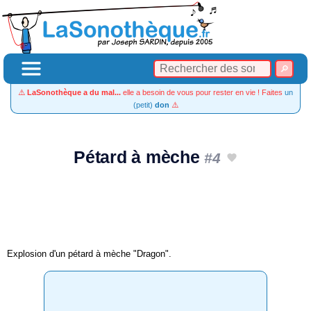
⚠️
LaSonothèque a du mal...
elle a besoin de vous pour rester en vie ! Faites
un
(petit)
don
⚠️
Pétard à mèche
#4
Explosion d'un pétard à mèche "Dragon".