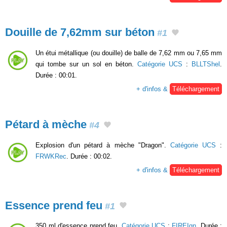
Douille de 7,62mm sur béton
#1
Un étui métallique (ou douille) de balle de 7,62 mm ou 7,65 mm
qui tombe sur un sol en béton.
Catégorie UCS
:
BLLTShel
.
Durée : 00:01.
+ d'infos &
Téléchargement
Pétard à mèche
#4
Explosion d'un pétard à mèche "Dragon".
Catégorie UCS
:
FRWKRec
. Durée : 00:02.
+ d'infos &
Téléchargement
Essence prend feu
#1
350 ml d'essence prend feu.
Catégorie UCS
:
FIREIgn
. Durée :