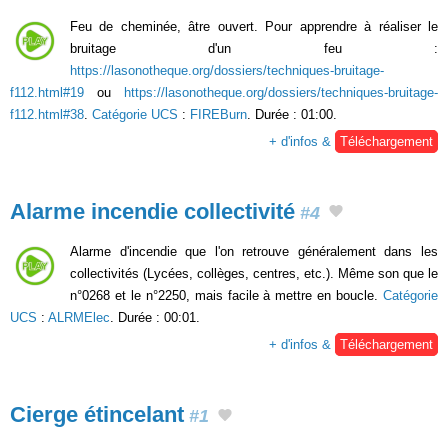
Feu de cheminée, âtre ouvert. Pour apprendre à réaliser le
bruitage d'un feu :
https://lasonotheque.org/dossiers/techniques-bruitage-
f112.html#19
ou
https://lasonotheque.org/dossiers/techniques-bruitage-
f112.html#38
.
Catégorie UCS
:
FIREBurn
. Durée : 01:00.
+ d'infos &
Téléchargement
Alarme incendie collectivité
#4
Alarme d'incendie que l'on retrouve généralement dans les
collectivités (Lycées, collèges, centres, etc.). Même son que le
n°0268 et le n°2250, mais facile à mettre en boucle.
Catégorie
UCS
:
ALRMElec
. Durée : 00:01.
+ d'infos &
Téléchargement
Cierge étincelant
#1