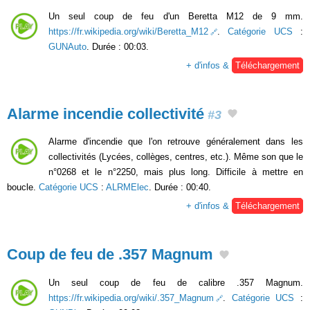
Un seul coup de feu d'un Beretta M12 de 9 mm.
https://fr.wikipedia.org/wiki/Beretta_M12
.
Catégorie UCS
:
GUNAuto
. Durée : 00:03.
+ d'infos &
Téléchargement
Alarme incendie collectivité
#3
Alarme d'incendie que l'on retrouve généralement dans les
collectivités (Lycées, collèges, centres, etc.). Même son que le
n°0268 et le n°2250, mais plus long. Difficile à mettre en
boucle.
Catégorie UCS
:
ALRMElec
. Durée : 00:40.
+ d'infos &
Téléchargement
Coup de feu de .357 Magnum
Un seul coup de feu de calibre .357 Magnum.
https://fr.wikipedia.org/wiki/.357_Magnum
.
Catégorie UCS
: