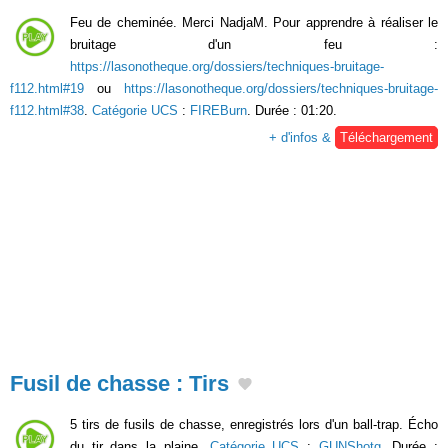
Feu de cheminée. Merci NadjaM. Pour apprendre à réaliser le
bruitage d'un feu :
https://lasonotheque.org/dossiers/techniques-bruitage-
f112.html#19
ou
https://lasonotheque.org/dossiers/techniques-bruitage-
f112.html#38
.
Catégorie UCS
:
FIREBurn
. Durée : 01:20.
+ d'infos &
Téléchargement
Fusil de chasse : Tirs
5 tirs de fusils de chasse, enregistrés lors d'un ball-trap. Écho
du tir dans la plaine.
Catégorie UCS
:
GUNShotg
. Durée :