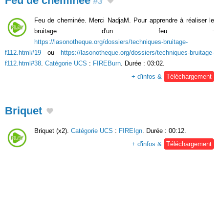
Feu de cheminée
#3
Feu de cheminée. Merci NadjaM. Pour apprendre à réaliser le
bruitage d'un feu :
https://lasonotheque.org/dossiers/techniques-bruitage-
f112.html#19
ou
https://lasonotheque.org/dossiers/techniques-bruitage-
f112.html#38
.
Catégorie UCS
:
FIREBurn
. Durée : 03:02.
+ d'infos &
Téléchargement
Briquet
Briquet (x2).
Catégorie UCS
:
FIREIgn
. Durée : 00:12.
+ d'infos &
Téléchargement