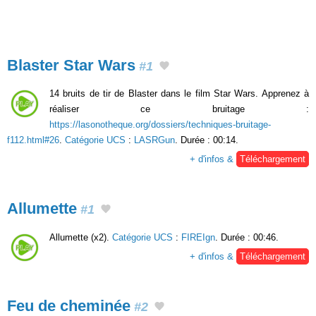
Blaster Star Wars
#1
14 bruits de tir de Blaster dans le film Star Wars. Apprenez à
réaliser ce bruitage :
https://lasonotheque.org/dossiers/techniques-bruitage-
f112.html#26
.
Catégorie UCS
:
LASRGun
. Durée : 00:14.
+ d'infos &
Téléchargement
Allumette
#1
Allumette (x2).
Catégorie UCS
:
FIREIgn
. Durée : 00:46.
+ d'infos &
Téléchargement
Feu de cheminée
#2