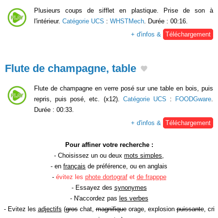
Plusieurs coups de sifflet en plastique. Prise de son à
l'intérieur.
Catégorie UCS
:
WHSTMech
. Durée : 00:16.
+ d'infos &
Téléchargement
Flute de champagne, table
Flute de champagne en verre posé sur une table en bois, puis
repris, puis posé, etc. (x12).
Catégorie UCS
:
FOODGware
.
Durée : 00:33.
+ d'infos &
Téléchargement
Pour affiner votre recherche :
- Choisissez un ou deux
mots simples
,
- en
français
de préférence, ou en anglais
-
évitez les
phote dortograf
et
de frapppe
- Essayez des
synonymes
- N'accordez pas
les verbes
- Evitez les
adjectifs
(
gros
chat,
magnifique
orage, explosion
puissante
, cri