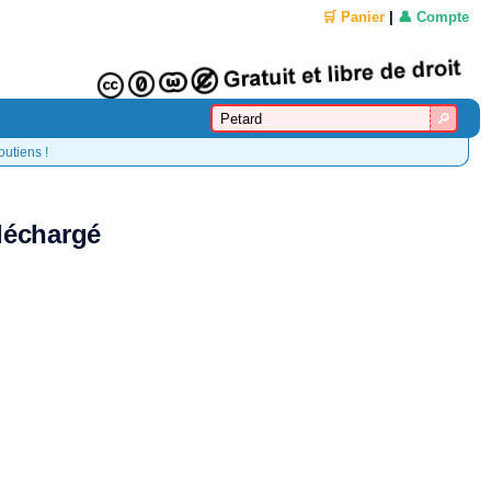
🛒 Panier
|
👤 Compte
outiens !
éléchargé