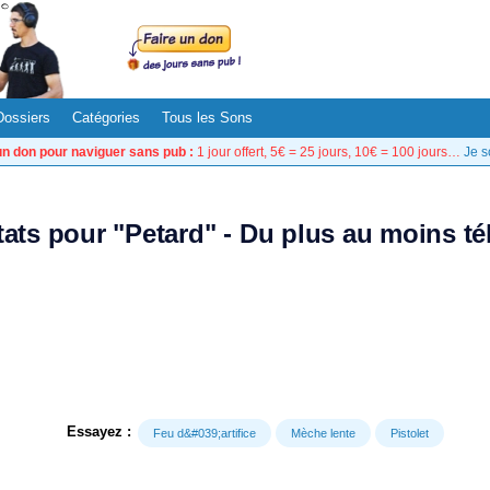
Dossiers
Catégories
Tous les Sons
un don pour naviguer sans pub :
1 jour offert, 5€ = 25 jours, 10€ = 100 jours…
Je s
tats pour "Petard" - Du plus au moins t
Essayez :
Feu d&#039;artifice
Mèche lente
Pistolet