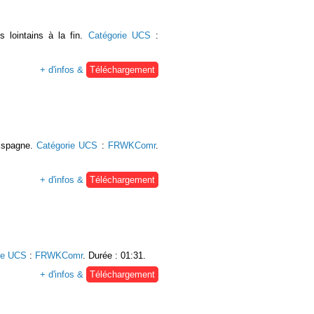
s lointains à la fin.
Catégorie UCS
:
+ d'infos &
Téléchargement
 Espagne.
Catégorie UCS
:
FRWKComr
.
+ d'infos &
Téléchargement
ie UCS
:
FRWKComr
. Durée : 01:31.
+ d'infos &
Téléchargement