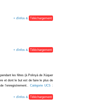
+ d'infos &
Téléchargement
+ d'infos &
Téléchargement
r pendant les fêtes (à Polinyà de Xúquer
re et dont le but est de faire le plus de
 de l’enregistrement..
Catégorie UCS
:
+ d'infos &
Téléchargement