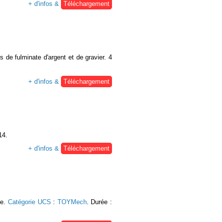
+ d'infos &
Téléchargement
s de fulminate d'argent et de gravier. 4
+ d'infos &
Téléchargement
14.
+ d'infos &
Téléchargement
se.
Catégorie UCS
:
TOYMech
. Durée :