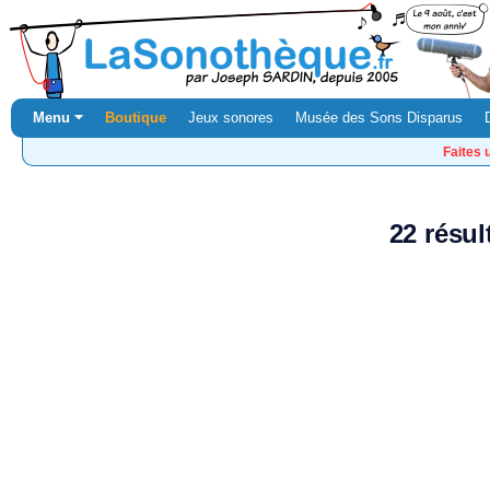
Menu ⏷
Boutique
Jeux sonores
Musée des Sons Disparus
Faites 
22 résul