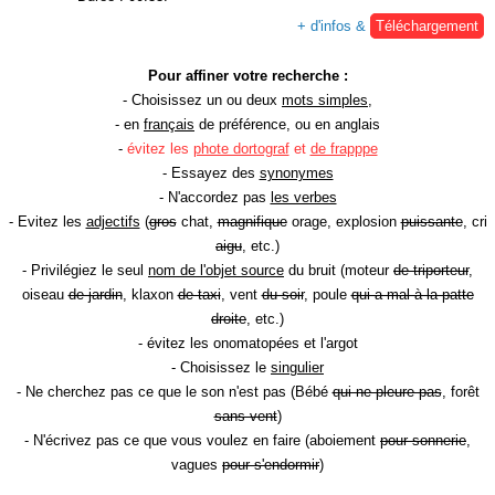
+ d'infos &
Téléchargement
Pour affiner votre recherche :
- Choisissez un ou deux
mots simples
,
- en
français
de préférence, ou en anglais
-
évitez les
phote dortograf
et
de frapppe
- Essayez des
synonymes
- N'accordez pas
les verbes
- Evitez les
adjectifs
(
gros
chat,
magnifique
orage, explosion
puissante
, cri
aigu
, etc.)
- Privilégiez le seul
nom de l'objet source
du bruit (moteur
de triporteur
,
oiseau
de jardin
, klaxon
de taxi
, vent
du soir
, poule
qui a mal à la patte
droite
, etc.)
- évitez les onomatopées et l'argot
- Choisissez le
singulier
- Ne cherchez pas ce que le son n'est pas (Bébé
qui ne pleure pas
, forêt
sans vent
)
- N'écrivez pas ce que vous voulez en faire (aboiement
pour sonnerie
,
vagues
pour s'endormir
)