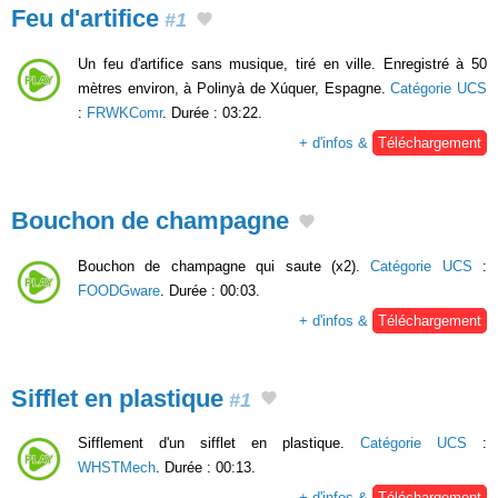
Feu d'artifice
#1
Un feu d'artifice sans musique, tiré en ville. Enregistré à 50
mètres environ, à Polinyà de Xúquer, Espagne.
Catégorie UCS
:
FRWKComr
. Durée : 03:22.
+ d'infos &
Téléchargement
Bouchon de champagne
Bouchon de champagne qui saute (x2).
Catégorie UCS
:
FOODGware
. Durée : 00:03.
+ d'infos &
Téléchargement
Sifflet en plastique
#1
Sifflement d'un sifflet en plastique.
Catégorie UCS
:
WHSTMech
. Durée : 00:13.
+ d'infos &
Téléchargement