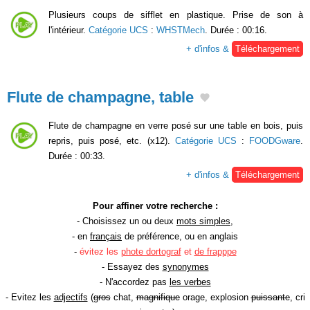
Plusieurs coups de sifflet en plastique. Prise de son à
l'intérieur.
Catégorie UCS
:
WHSTMech
. Durée : 00:16.
+ d'infos &
Téléchargement
Flute de champagne, table
Flute de champagne en verre posé sur une table en bois, puis
repris, puis posé, etc. (x12).
Catégorie UCS
:
FOODGware
.
Durée : 00:33.
+ d'infos &
Téléchargement
Pour affiner votre recherche :
- Choisissez un ou deux
mots simples
,
- en
français
de préférence, ou en anglais
-
évitez les
phote dortograf
et
de frapppe
- Essayez des
synonymes
- N'accordez pas
les verbes
- Evitez les
adjectifs
(
gros
chat,
magnifique
orage, explosion
puissante
, cri