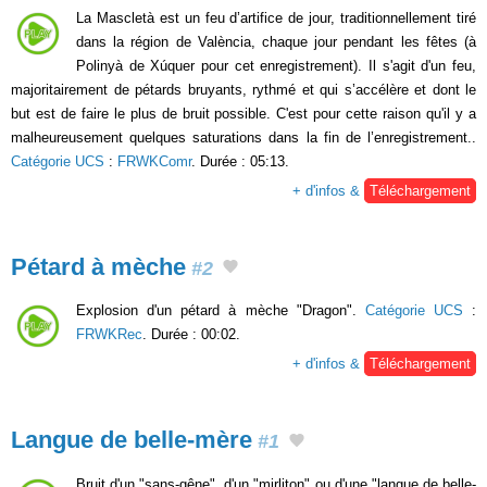
La Mascletà est un feu d’artifice de jour, traditionnellement tiré
dans la région de València, chaque jour pendant les fêtes (à
Polinyà de Xúquer pour cet enregistrement). Il s'agit d'un feu,
majoritairement de pétards bruyants, rythmé et qui s’accélère et dont le
but est de faire le plus de bruit possible. C'est pour cette raison qu'il y a
malheureusement quelques saturations dans la fin de l’enregistrement..
Catégorie UCS
:
FRWKComr
. Durée : 05:13.
+ d'infos &
Téléchargement
Pétard à mèche
#2
Explosion d'un pétard à mèche "Dragon".
Catégorie UCS
:
FRWKRec
. Durée : 00:02.
+ d'infos &
Téléchargement
Langue de belle-mère
#1
Bruit d'un "sans-gêne", d'un "mirliton" ou d'une "langue de belle-