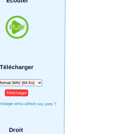
Écouter
Télécharger
harger
harger et/ou utiliser ces sons ?
Droit