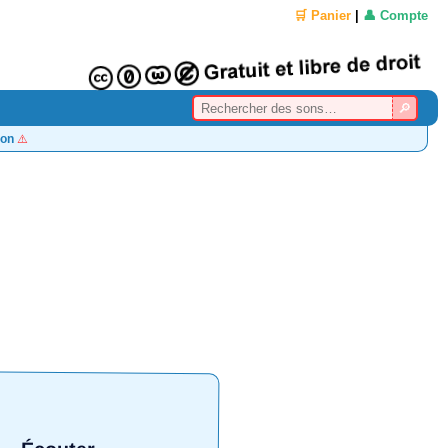
🛒 Panier
|
👤 Compte
on
⚠️