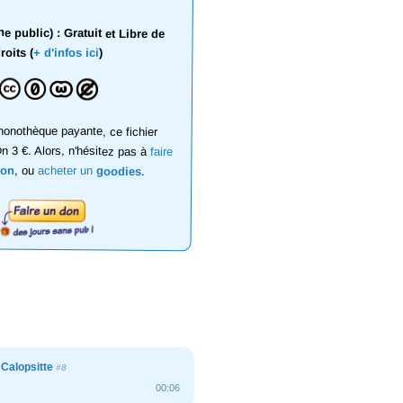
 public) : Gratuit et Libre de
roits (
+ d'infos ici
)
onothèque payante, ce fichier
on 3 €. Alors, n'hésitez pas à
faire
don
, ou
acheter un
goodies
.
 Calopsitte
#8
00:06