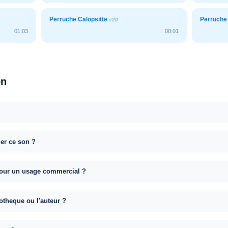
Perruche Calopsitte
Perruche
#20
01:03
00:01
on
uer ce son ?
e pour un usage commercial ?
otheque ou l'auteur ?