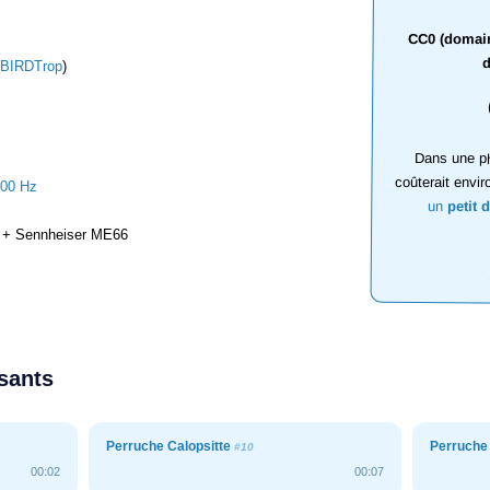
CC0 (domaine
d
BIRDTrop
)
Dans une ph
coûterait envir
000 Hz
un
petit 
+ Sennheiser ME66
ssants
Perruche Calopsitte
Perruche
#10
00:02
00:07