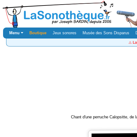
Menu ⏷
Boutique
Jeux sonores
Musée des Sons Disparus
⚠️
La
Chant d'une perruche Calopsitte, de 