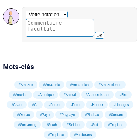
Commentaire facultatif
Votre notation
OK
Mots-clés
#Amazon
#Amazonie
#Amazonien
#Amazonienne
#America
#Amerique
#Animal
#Assourdissant
#Bird
#Chant
#Cri
#Forest
#Foret
#Hurleur
#Lipaugus
#Oiseau
#Payo
#Paypayo
#Piauhau
#Scream
#Screaming
#South
#Strident
#Sud
#Tropical
#Tropicale
#Vociferans