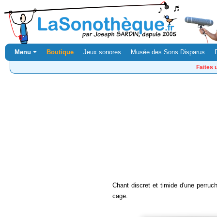
Menu ⏷
Boutique
Jeux sonores
Musée des Sons Disparus
Faites 
Chant discret et timide d'une perruc
cage.