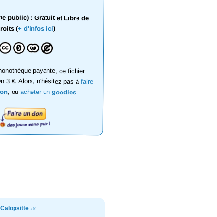
 public) : Gratuit et Libre de
roits (
+ d'infos ici
)
onothèque payante, ce fichier
on 3 €. Alors, n'hésitez pas à
faire
don
, ou
acheter un
goodies
.
 Calopsitte
#8