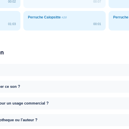
00:02
00:07
Perruche Calopsitte
Perruche
#20
01:03
00:01
on
uer ce son ?
e pour un usage commercial ?
otheque ou l'auteur ?