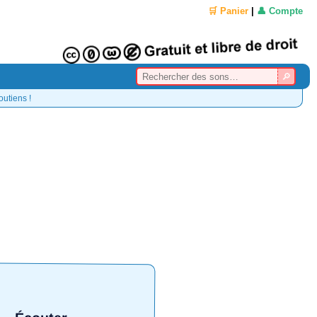
🛒 Panier
|
👤 Compte
outiens !