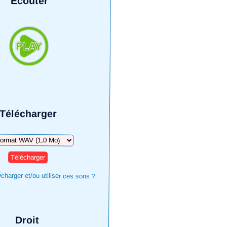
Écouter
Télécharger
harger
harger et/ou utiliser ces sons ?
Droit