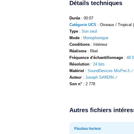
Détails techniques
Durée
: 00:07
Catégorie UCS
: Oiseaux / Tropical (
Type
:
Son seul
Mode
:
Monophonique
Conditions
: Intérieur
Réalisme
: Réel
Fréquence d'échantillonnage
:
48 
Résolution
:
24 bits
Matériel
:
SoundDevices MixPre-3
Auteur
:
Joseph SARDIN
Son n°
: 2 778
Autres fichiers intére
Piauhau hurleur