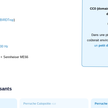
CC0 (domaine
d
BIRDTrop
)
Dans une ph
coûterait envir
un
petit 
000 Hz
+ Sennheiser ME66
ssants
Perruche Calopsitte
Perruche
#10