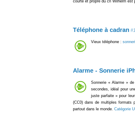
courte et propre du cri Wilhelm est
Téléphone à cadran
#
Vieux téléphone :
sonner
Alarme - Sonnerie iP
Sonnerie « Alarme » de l
secondes, idéal pour une
juste parfaite » pour leu
(CC0) dans de multiples formats
partout dans le monde.
Catégorie 