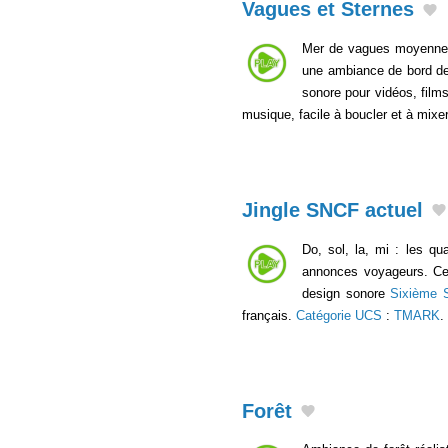
Vagues et Sternes
Mer de vagues moyennes 
une ambiance de bord de m
sonore pour vidéos, film
musique, facile à boucler et à mixe
Jingle SNCF actuel
Do, sol, la, mi : les q
annonces voyageurs. Cet 
design sonore
Sixième 
français.
Catégorie UCS
:
TMARK
.
Forêt