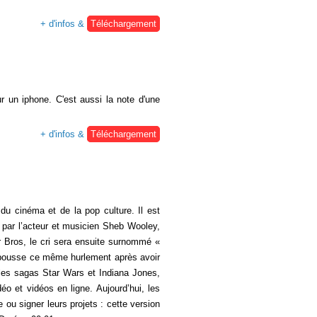
+ d'infos &
Téléchargement
 un iphone. C'est aussi la note d'une
+ d'infos &
Téléchargement
du cinéma et de la pop culture. Il est
 par l’acteur et musicien Sheb Wooley,
r Bros, le cri sera ensuite surnommé «
i pousse ce même hurlement après avoir
 les sagas Star Wars et Indiana Jones,
éo et vidéos en ligne. Aujourd’hui, les
 ou signer leurs projets : cette version