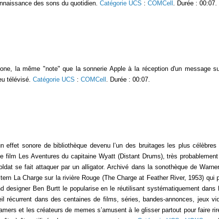
connaissance des sons du quotidien.
Catégorie UCS
:
COMCell
. Durée : 00:07.
one, la même "note" que la sonnerie Apple à la réception d'un message sur
eu télévisé.
Catégorie UCS
:
COMCell
. Durée : 00:07.
n effet sonore de bibliothèque devenu l’un des bruitages les plus célèbres 
le film Les Aventures du capitaine Wyatt (Distant Drums), très probablement
dat se fait attaquer par un alligator. Archivé dans la sonothèque de Warne
tern La Charge sur la rivière Rouge (The Charge at Feather River, 1953) qu
d designer Ben Burtt le popularise en le réutilisant systématiquement dans
œil récurrent dans des centaines de films, séries, bandes-annonces, jeux vid
amers et les créateurs de memes s’amusent à le glisser partout pour faire rire