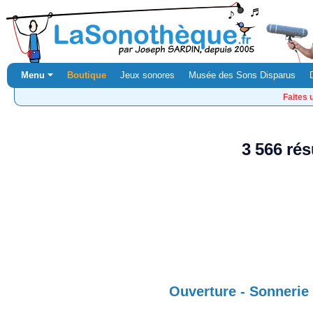
Menu ⏷
Boutique
Jeux sonores
Musée des Sons Disparus
Faites 
3 566 ré
Ouverture - Sonnerie