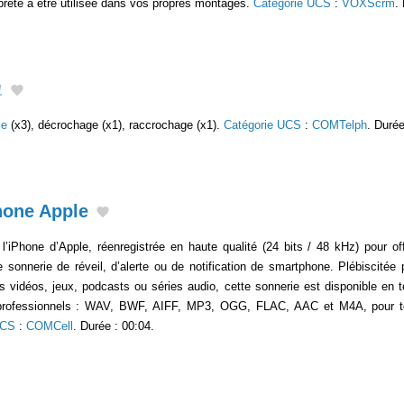
 prête à être utilisée dans vos propres montages.
Catégorie UCS
:
VOXScrm
.
1
ie
(x3), décrochage (x1), raccrochage (x1).
Catégorie UCS
:
COMTelph
. Durée
hone Apple
’iPhone d’Apple, réenregistrée en haute qualité (24 bits / 48 kHz) pour off
 sonnerie de réveil, d’alerte ou de notification de smartphone. Plébiscité
rs vidéos, jeux, podcasts ou séries audio, cette sonnerie est disponible en t
 professionnels : WAV, BWF, AIFF, MP3, OGG, FLAC, AAC et M4A, pour 
UCS
:
COMCell
. Durée : 00:04.