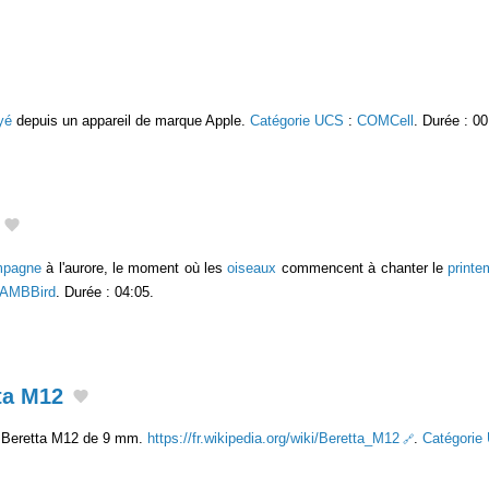
yé
depuis un appareil de marque Apple.
Catégorie UCS
:
COMCell
. Durée : 00
mpagne
à l'aurore, le moment où les
oiseaux
commencent à chanter le
print
AMBBird
. Durée : 04:05.
ta M12
n Beretta M12 de 9 mm.
https://fr.wikipedia.org/wiki/Beretta_M12
.
Catégorie