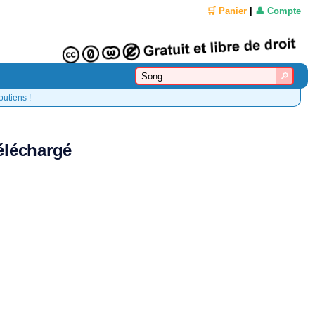
🛒 Panier
|
👤 Compte
outiens !
éléchargé