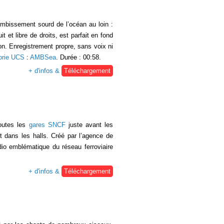
mbissement sourd de l’océan au loin :
et libre de droits, est parfait en fond
on. Enregistrement propre, sans voix ni
orie UCS
:
AMBSea
. Durée : 00:58.
+ d'infos &
Téléchargement
toutes les
gares SNCF
juste avant les
t dans les halls. Créé par l’agence de
dio emblématique du réseau ferroviaire
+ d'infos &
Téléchargement