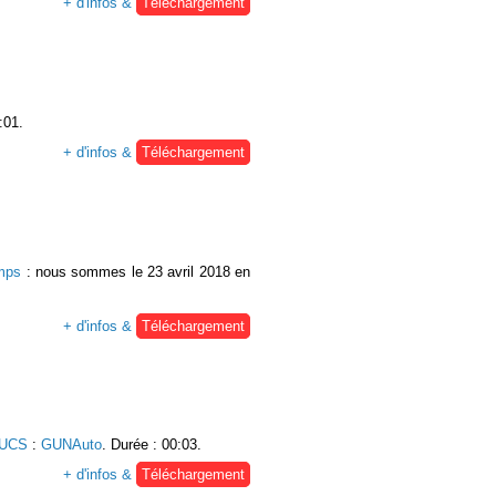
+ d'infos &
Téléchargement
:01.
+ d'infos &
Téléchargement
emps
: nous sommes le 23 avril 2018 en
+ d'infos &
Téléchargement
 UCS
:
GUNAuto
. Durée : 00:03.
+ d'infos &
Téléchargement