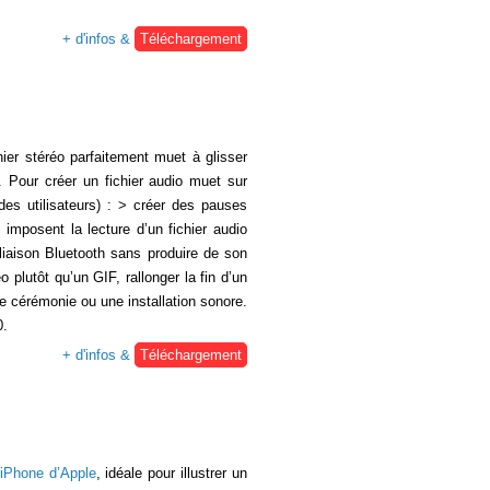
+ d'infos &
Téléchargement
ier stéréo parfaitement muet à glisser
. Pour créer un fichier audio muet sur
 des utilisateurs) : > créer des pauses
imposent la lecture d’un fichier audio
 liaison Bluetooth sans produire de son
 plutôt qu’un GIF, rallonger la fin d’un
une cérémonie ou une installation sonore.
0.
+ d'infos &
Téléchargement
iPhone d’Apple
, idéale pour illustrer un