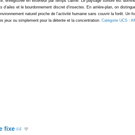
ste, enregistrée en extérieur par temps calme. Le paysage sonore est domin
d’ailes et le bourdonnement discret d’insectes. En arrière-plan, on distingue
vironnement naturel proche de l’activité humaine sans couvrir la forêt. Un fo
les jeux ou simplement pour la détente et la concentration.
Catégorie UCS
:
A
 fixe
#4