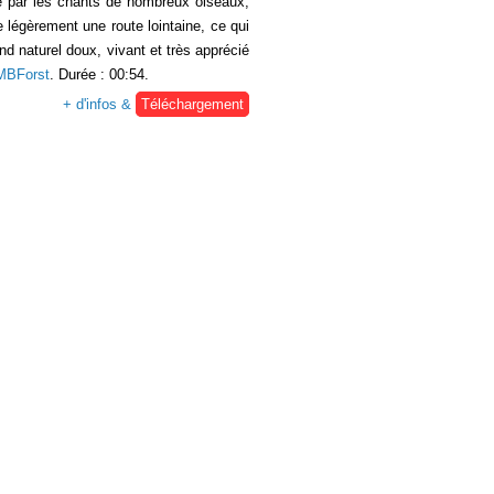
é par les chants de nombreux oiseaux,
 légèrement une route lointaine, ce qui
nd naturel doux, vivant et très apprécié
MBForst
. Durée : 00:54.
+ d'infos &
Téléchargement