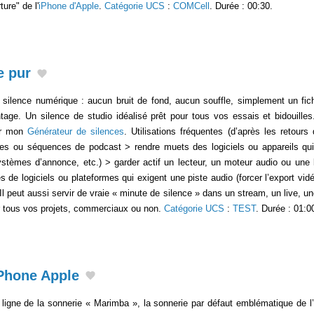
ure" de l'
iPhone d'Apple
.
Catégorie UCS
:
COMCell
. Durée : 00:30.
e pur
ilence numérique : aucun bruit de fond, aucun souffle, simplement un fich
age. Un silence de studio idéalisé prêt pour tous vos essais et bidouilles
ur mon
Générateur de silences
. Utilisations fréquentes (d’après les retours
les ou séquences de podcast > rendre muets des logiciels ou appareils qui 
systèmes d’annonce, etc.) > garder actif un lecteur, un moteur audio ou une
 de logiciels ou plateformes qui exigent une piste audio (forcer l’export vidéo
) Il peut aussi servir de vraie « minute de silence » dans un stream, un live, 
ur tous vos projets, commerciaux ou non.
Catégorie UCS
:
TEST
. Durée : 01:0
Phone Apple
 ligne de la sonnerie « Marimba », la sonnerie par défaut emblématique de l’