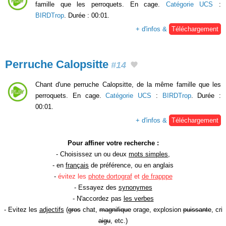
famille que les perroquets. En cage.
Catégorie UCS
:
BIRDTrop
. Durée : 00:01.
+ d'infos &
Téléchargement
Perruche Calopsitte
#14
Chant d'une perruche Calopsitte, de la même famille que les
perroquets. En cage.
Catégorie UCS
:
BIRDTrop
. Durée :
00:01.
+ d'infos &
Téléchargement
Pour affiner votre recherche :
- Choisissez un ou deux
mots simples
,
- en
français
de préférence, ou en anglais
-
évitez les
phote dortograf
et
de frapppe
- Essayez des
synonymes
- N'accordez pas
les verbes
- Evitez les
adjectifs
(
gros
chat,
magnifique
orage, explosion
puissante
, cri
aigu
, etc.)