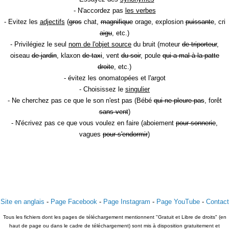
- N'accordez pas
les verbes
- Evitez les
adjectifs
(
gros
chat,
magnifique
orage, explosion
puissante
, cri
aigu
, etc.)
- Privilégiez le seul
nom de l'objet source
du bruit (moteur
de triporteur
,
oiseau
de jardin
, klaxon
de taxi
, vent
du soir
, poule
qui a mal à la patte
droite
, etc.)
- évitez les onomatopées et l'argot
- Choisissez le
singulier
- Ne cherchez pas ce que le son n'est pas (Bébé
qui ne pleure pas
, forêt
sans vent
)
- N'écrivez pas ce que vous voulez en faire (aboiement
pour sonnerie
,
vagues
pour s'endormir
)
Site en anglais
-
Page Facebook
-
Page Instagram
-
Page YouTube
-
Contact
Tous les fichiers dont les pages de téléchargement mentionnent "Gratuit et Libre de droits" (en
haut de page ou dans le cadre de téléchargement) sont mis à disposition gratuitement et