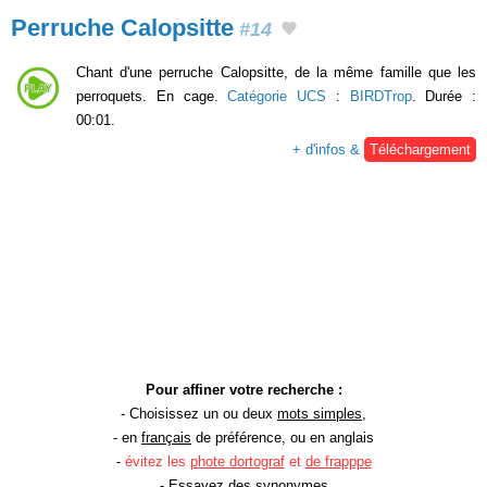
Perruche Calopsitte
#14
Chant d'une perruche Calopsitte, de la même famille que les
perroquets. En cage.
Catégorie UCS
:
BIRDTrop
. Durée :
00:01.
+ d'infos &
Téléchargement
Pour affiner votre recherche :
- Choisissez un ou deux
mots simples
,
- en
français
de préférence, ou en anglais
-
évitez les
phote dortograf
et
de frapppe
- Essayez des
synonymes