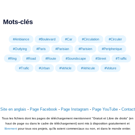
Mots-clés
#Ambiance
#Boulevard
#Car
#Circulation
#Circuler
#Outlying
#Paris
#Parisian
#Parisien
#Peripherique
#Ring
#Road
#Route
#Soundscape
#Street
#Traffic
#Trafic
#Urban
#Vehicle
#Vehicule
#Voiture
Site en anglais
-
Page Facebook
-
Page Instagram
-
Page YouTube
-
Contact
Tous les fichiers dont les pages de téléchargement mentionnent "Gratuit et Libre de droits" (en
haut de page ou dans le cadre de téléchargement) sont mis à disposition gratuitement et
librement
pour tous vos projets, qu'ils soient commerciaux ou non, et dans le monde entier.