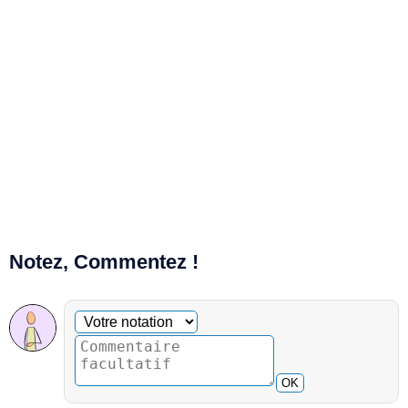
Notez, Commentez !
Commentaire facultatif
Votre notation
OK