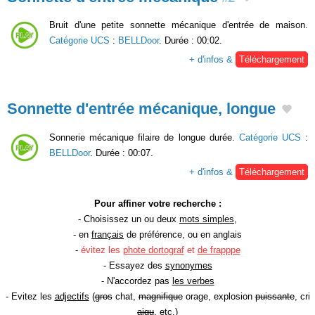
Bruit d'une petite sonnette mécanique d'entrée de maison.
Catégorie UCS
:
BELLDoor
. Durée : 00:02.
+ d'infos &
Téléchargement
Sonnette d'entrée mécanique, longue
Sonnerie mécanique filaire de longue durée.
Catégorie UCS
:
BELLDoor
. Durée : 00:07.
+ d'infos &
Téléchargement
Pour affiner votre recherche :
- Choisissez un ou deux
mots simples
,
- en
français
de préférence, ou en anglais
-
évitez les
phote dortograf
et
de frapppe
- Essayez des
synonymes
- N'accordez pas
les verbes
- Evitez les
adjectifs
(
gros
chat,
magnifique
orage, explosion
puissante
, cri
aigu
, etc.)