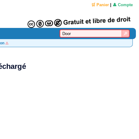
🛒 Panier
|
👤 Compte
on
⚠️
léchargé