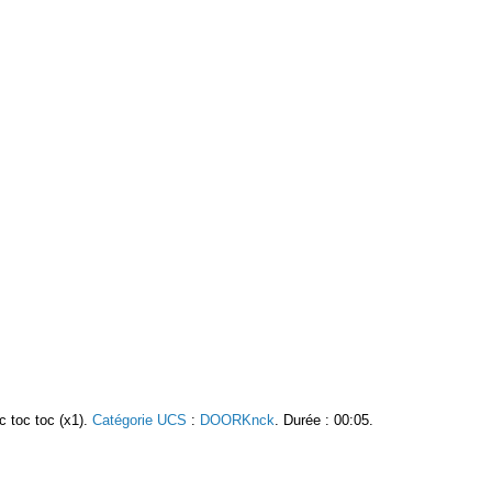
oc toc toc (x1).
Catégorie UCS
:
DOORKnck
. Durée : 00:05.