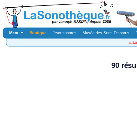
Menu ⏷
Boutique
Jeux sonores
Musée des Sons Disparus
⚠️
La
90 résu