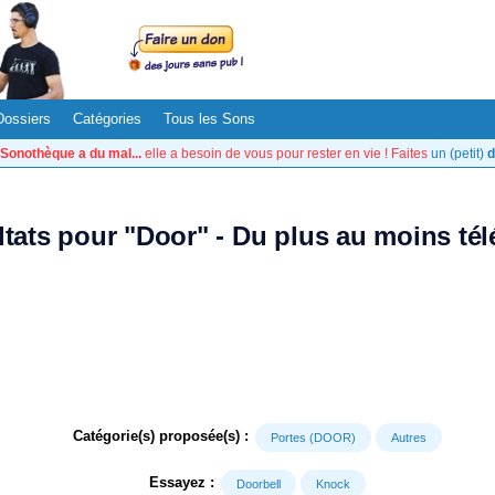
Dossiers
Catégories
Tous les Sons
Sonothèque a du mal...
elle a besoin de vous pour rester en vie ! Faites
un (petit)
d
ltats pour "Door" - Du plus au moins té
Catégorie(s) proposée(s) :
Portes (DOOR)
Autres
Essayez :
Doorbell
Knock