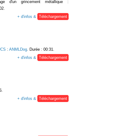
age d'un grincement métallique :
02.
+ d'infos &
Téléchargement
UCS
:
ANMLDog
. Durée : 00:31.
+ d'infos &
Téléchargement
6.
+ d'infos &
Téléchargement