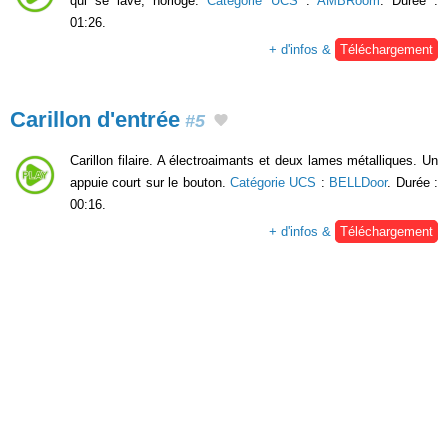
qui se lave, horloge.
Catégorie UCS
:
AMBRoom
. Durée :
01:26.
+ d'infos &
Téléchargement
Carillon d'entrée
#5
Carillon filaire. A électroaimants et deux lames métalliques. Un
appuie court sur le bouton.
Catégorie UCS
:
BELLDoor
. Durée :
00:16.
+ d'infos &
Téléchargement