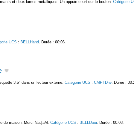
roaimants et deux lames métalliques. Un appuie court sur le bouton.
Catégorie 
gorie UCS
:
BELLHand
. Durée : 00:06.
e
isquette 3.5" dans un lecteur externe.
Catégorie UCS
:
CMPTDriv
. Durée : 00:
rée de maison. Merci NadjaM.
Catégorie UCS
:
BELLDoor
. Durée : 00:08.