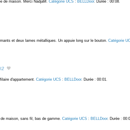
rée de maison. Merci NadjaM.
Catégorie UCS
:
BELLDoor
. Durée : 00:08.
roaimants et deux lames métalliques. Un appuie long sur le bouton.
Catégorie U
#2
filaire d'appartement.
Catégorie UCS
:
BELLDoor
. Durée : 00:01.
ée de maison, sans fil, bas de gamme.
Catégorie UCS
:
BELLDoor
. Durée : 00: