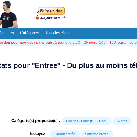
Dossiers
Catégories
Tous les Sons
un don pour naviguer sans pub :
1 jour offert, 5€ = 25 jours, 10€ = 100 jours…
Je s
tats pour "Entree" - Du plus au moins t
Catégorie(s) proposée(s) :
Cloches / Porte (BELLDoor)
Autres
Essayez :
Carillon entrée
Sonnette entrée