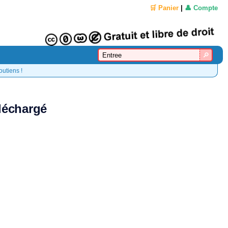
🛒 Panier
|
👤 Compte
outiens !
éléchargé