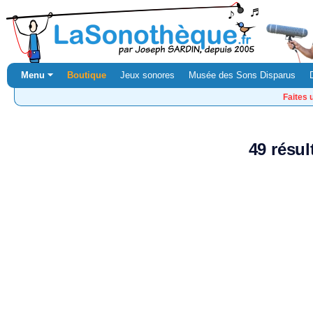
Menu ⏷
Boutique
Jeux sonores
Musée des Sons Disparus
Faites 
49 résul