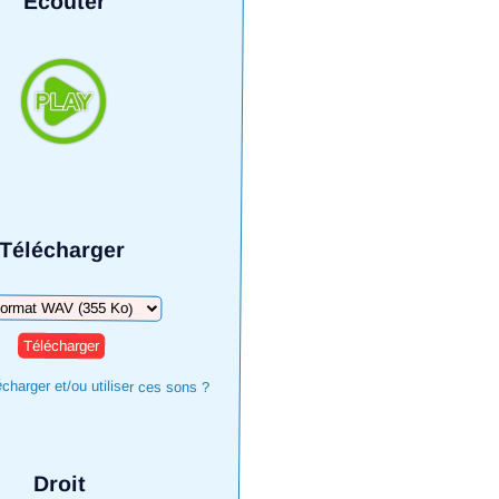
Écouter
Télécharger
harger
harger et/ou utiliser ces sons ?
Droit