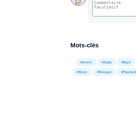
Mots-clés
#Arriere
#Audio
#Back
#Music
#Musique
#Playbac