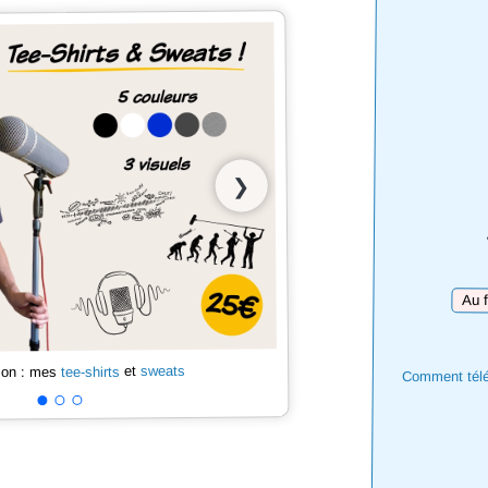
❯
Téléc
sweats
et
tee-shirts
 son : mes
Comment téléc