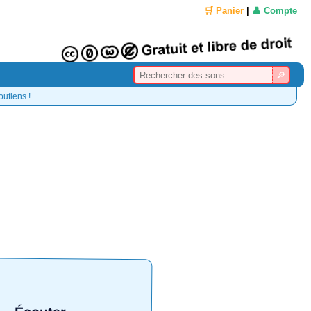
🛒 Panier
|
👤 Compte
outiens !