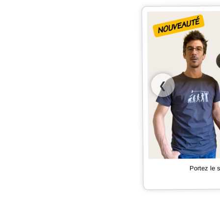
❮
Portez le