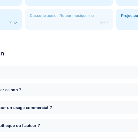
Cassette audio : Retour musique
Projecte
#13
00:12
00:02
on
uer ce son ?
e pour un usage commercial ?
otheque ou l'auteur ?