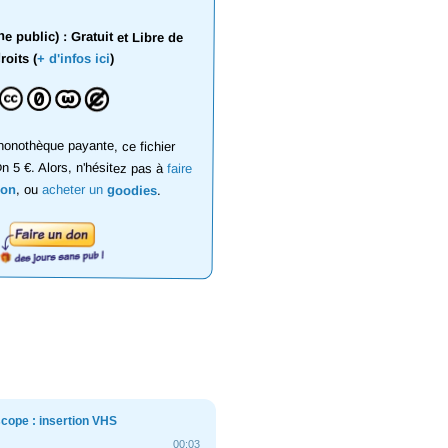
 public) : Gratuit et Libre de
roits (
+ d'infos ici
)
onothèque payante, ce fichier
on 5 €. Alors, n'hésitez pas à
faire
don
, ou
acheter un
goodies
.
cope : insertion VHS
00:03