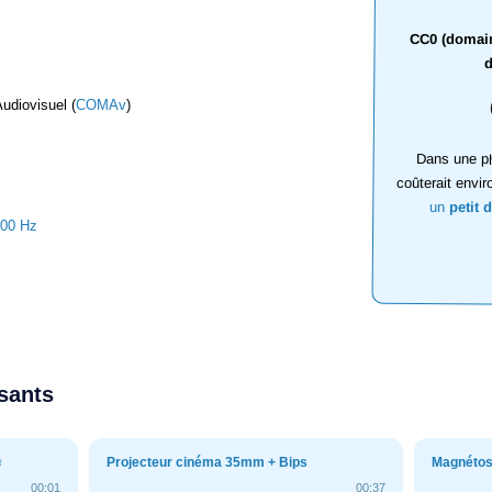
CC0 (domaine
d
udiovisuel (
COMAv
)
Dans une ph
coûterait envir
un
petit 
000 Hz
ssants
Projecteur cinéma 35mm + Bips
Magnétos
8
00:01
00:37