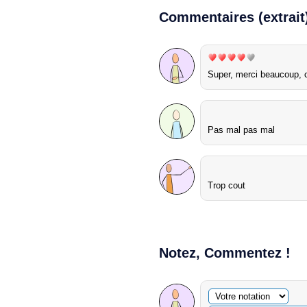
Commentaires (extrait
Super, merci beaucoup, ce
Pas mal pas mal
Trop cout
Notez, Commentez !
Commentaire facultatif
Votre notation