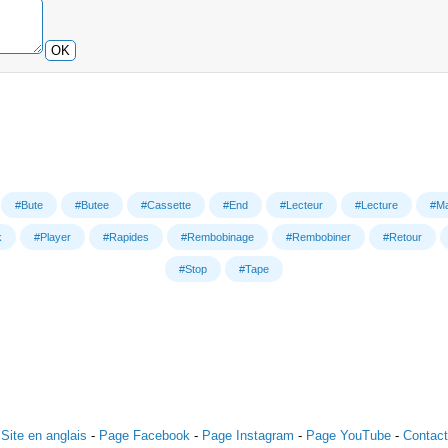
OK
#Bute
#Butee
#Cassette
#End
#Lecteur
#Lecture
#Ma
k
#Player
#Rapides
#Rembobinage
#Rembobiner
#Retour
#Stop
#Tape
Site en anglais
-
Page Facebook
-
Page Instagram
-
Page YouTube
-
Contact