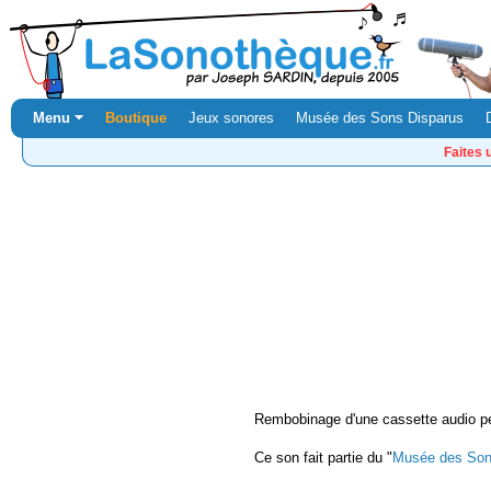
Menu ⏷
Boutique
Jeux sonores
Musée des Sons Disparus
Faites 
Rembobinage d'une cassette audio pe
Ce son fait partie du "
Musée des Son