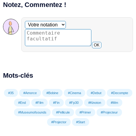
Notez, Commentez !
Commentaire facultatif
Votre notation
OK
Mots-clés
#35
#Amorce
#Bobine
#Cinema
#Debut
#Decompte
#End
#Film
#Fin
#Fp30
#Kinoton
#Mm
#Museumofsounds
#Pellicule
#Primer
#Projecteur
#Projector
#Start