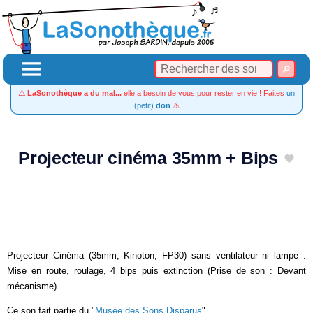
⚠️
LaSonothèque a du mal...
elle a besoin de vous pour rester en vie ! Faites
un
(petit)
don
⚠️
Projecteur cinéma 35mm + Bips
Projecteur Cinéma (35mm, Kinoton, FP30) sans ventilateur ni lampe :
Mise en route, roulage, 4 bips puis extinction (Prise de son : Devant
mécanisme).
Ce son fait partie du "
Musée des Sons Disparus
".