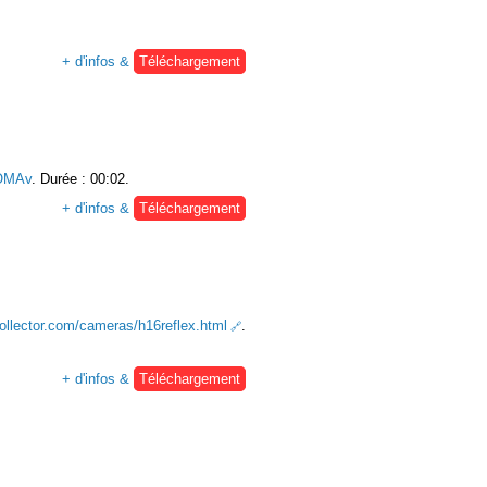
+ d'infos &
Téléchargement
OMAv
. Durée : 00:02.
+ d'infos &
Téléchargement
ollector.com/cameras/h16reflex.html
.
+ d'infos &
Téléchargement