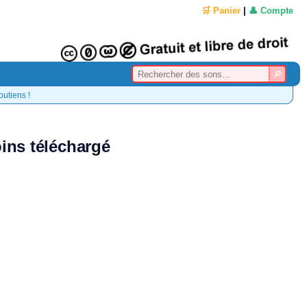
🛒 Panier
|
👤 Compte
outiens !
ins téléchargé