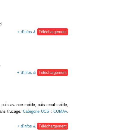
8.
+ d'infos &
Téléchargement
.
+ d'infos &
Téléchargement
puis avance rapide, puis recul rapide,
sans trucage.
Catégorie UCS
:
COMAv
.
+ d'infos &
Téléchargement