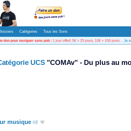
Dossiers
Catégories
Tous les Sons
un don pour naviguer sans pub :
1 jour offert, 5€ = 25 jours, 10€ = 100 jours…
Je s
Catégorie UCS
"COMAv" - Du plus au mo
our musique
#8