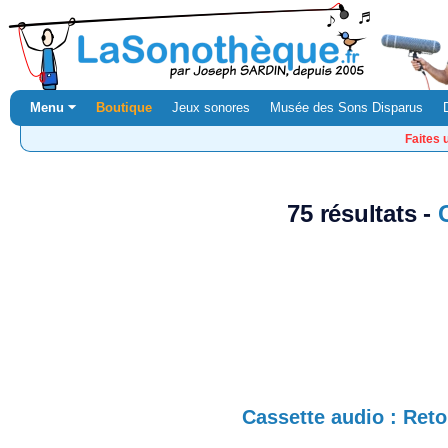
Menu ⏷
Boutique
Jeux sonores
Musée des Sons Disparus
Faites 
75 résultats -
Cassette audio : Ret