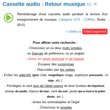
Cassette audio : Retour musique
#1
Rembobinage d'une cassette audio pendant la lecture d'un
enregistrement de musique.
Catégorie UCS
:
COMAv
. Durée :
00:01.
+ d'infos &
Téléchargement
Pour affiner votre recherche :
- Choisissez un ou deux
mots simples
,
- en
français
de préférence, ou en anglais
-
évitez les
phote dortograf
et
de frapppe
- Essayez des
synonymes
- N'accordez pas
les verbes
- Evitez les
adjectifs
(
gros
chat,
magnifique
orage, explosion
puissante
, cri
aigu
, etc.)
- Privilégiez le seul
nom de l'objet source
du bruit (moteur
de triporteur
,
oiseau
de jardin
, klaxon
de taxi
, vent
du soir
, poule
qui a mal à la patte
droite
, etc.)
- évitez les onomatopées et l'argot
- Choisissez le
singulier