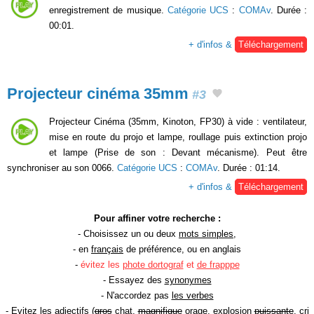
enregistrement de musique.
Catégorie UCS
:
COMAv
. Durée :
00:01.
+ d'infos &
Téléchargement
Projecteur cinéma 35mm
#3
Projecteur Cinéma (35mm, Kinoton, FP30) à vide : ventilateur,
mise en route du projo et lampe, roullage puis extinction projo
et lampe (Prise de son : Devant mécanisme). Peut être
synchroniser au son 0066.
Catégorie UCS
:
COMAv
. Durée : 01:14.
+ d'infos &
Téléchargement
Pour affiner votre recherche :
- Choisissez un ou deux
mots simples
,
- en
français
de préférence, ou en anglais
-
évitez les
phote dortograf
et
de frapppe
- Essayez des
synonymes
- N'accordez pas
les verbes
- Evitez les
adjectifs
(
gros
chat,
magnifique
orage, explosion
puissante
, cri