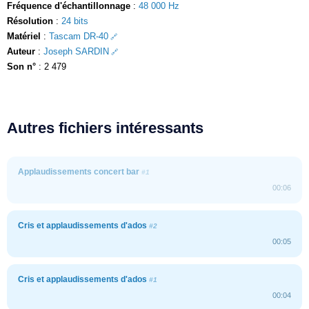
Fréquence d'échantillonnage
:
48 000 Hz
Résolution
:
24 bits
Matériel
:
Tascam DR-40
Auteur
:
Joseph SARDIN
Son n°
: 2 479
Autres fichiers intéressants
Applaudissements concert bar
#1
00:06
Cris et applaudissements d'ados
#2
00:05
Cris et applaudissements d'ados
#1
00:04