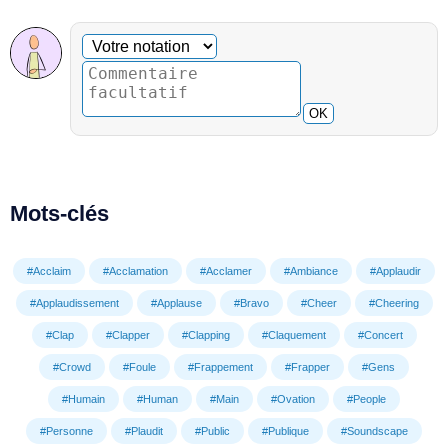
Commentaire facultatif
Votre notation
OK
Mots-clés
#Acclaim
#Acclamation
#Acclamer
#Ambiance
#Applaudir
#Applaudissement
#Applause
#Bravo
#Cheer
#Cheering
#Clap
#Clapper
#Clapping
#Claquement
#Concert
#Crowd
#Foule
#Frappement
#Frapper
#Gens
#Humain
#Human
#Main
#Ovation
#People
#Personne
#Plaudit
#Public
#Publique
#Soundscape