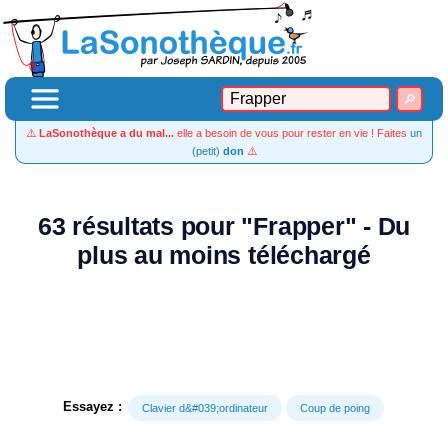
⚠️
LaSonothèque a du mal...
elle a besoin de vous pour rester en vie ! Faites
un
(petit)
don
⚠️
63 résultats pour "Frapper" - Du
plus au moins téléchargé
Essayez :
Clavier d&#039;ordinateur
Coup de poing