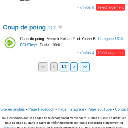
+ d'infos &
Téléchargement
Coup de poing
#13
Coup de poing. Merci à Kellian F. et Yoann B.
Catégorie UCS
:
FGHTImpt
. Durée : 00:01.
+ d'infos &
Téléchargement
<<
<
1/2
>
>>
Site en anglais
-
Page Facebook
-
Page Instagram
-
Page YouTube
-
Contact
Tous les fichiers dont les pages de téléchargement mentionnent "Gratuit et Libre de droits" (en
haut de page ou dans le cadre de téléchargement) sont mis à disposition gratuitement et
librement
pour tous vos projets, qu'ils soient commerciaux ou non, et dans le monde entier.