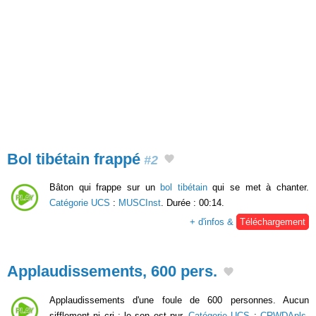
Bol tibétain frappé
#2
Bâton qui frappe sur un
bol tibétain
qui se met à chanter.
Catégorie UCS
:
MUSCInst
. Durée : 00:14.
+ d'infos &
Téléchargement
Applaudissements, 600 pers.
Applaudissements d'une foule de 600 personnes. Aucun
sifflement ni cri : le son est pur.
Catégorie UCS
:
CRWDApls
.