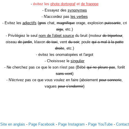
-
évitez les
phote dortograf
et
de frapppe
- Essayez des
synonymes
- N'accordez pas
les verbes
- Evitez les
adjectifs
(
gros
chat,
magnifique
orage, explosion
puissante
, cri
aigu
, etc.)
- Privilégiez le seul
nom de l'objet source
du bruit (moteur
de triporteur
,
oiseau
de jardin
, klaxon
de taxi
, vent
du soir
, poule
qui a mal à la patte
droite
, etc.)
- évitez les onomatopées et l'argot
- Choisissez le
singulier
- Ne cherchez pas ce que le son n'est pas (Bébé
qui ne pleure pas
, forêt
sans vent
)
- N'écrivez pas ce que vous voulez en faire (aboiement
pour sonnerie
,
vagues
pour s'endormir
)
Site en anglais
-
Page Facebook
-
Page Instagram
-
Page YouTube
-
Contact