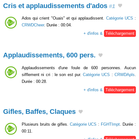
Cris et applaudissements d'ados
#1
Ados qui crient "Ouais" et qui applaudissent.
Catégorie UCS
:
CRWDCheer
. Durée : 00:04.
+ d'infos &
Téléchargement
Applaudissements, 600 pers.
Applaudissements d'une foule de 600 personnes. Aucun
sifflement ni cri : le son est pur.
Catégorie UCS
:
CRWDApls
.
Durée : 00:28.
+ d'infos &
Téléchargement
Gifles, Baffes, Claques
Plusieurs bruits de gifles.
Catégorie UCS
:
FGHTImpt
. Durée :
00:11.