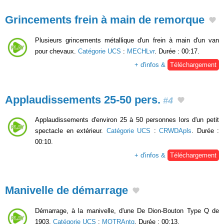
Grincements frein à main de remorque
Plusieurs grincements métallique d'un frein à main d'un van
pour chevaux.
Catégorie UCS
:
MECHLvr
. Durée : 00:17.
+ d'infos &
Téléchargement
Applaudissements 25-50 pers.
#4
Applaudissements d'environ 25 à 50 personnes lors d'un petit
spectacle en extérieur.
Catégorie UCS
:
CRWDApls
. Durée :
00:10.
+ d'infos &
Téléchargement
Manivelle de démarrage
Démarrage, à la manivelle, d'une De Dion-Bouton Type Q de
1903.
Catégorie UCS
:
MOTRAntq
. Durée : 00:13.