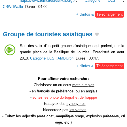
https://www.tumultesfestival.org
.
Catégorie UCS
:
CRWDWalla
. Durée : 04:00.
+ d'infos &
Téléchargement
Groupe de touristes asiatiques
Son des voix d'un petit groupe d'asiatiques qui parlent, sur la
grande place de la Basilique de Lourdes. Enregistré en aout
2018.
Catégorie UCS
:
AMBUrbn
. Durée : 00:47.
+ d'infos &
Téléchargement
Pour affiner votre recherche :
- Choisissez un ou deux
mots simples
,
- en
français
de préférence, ou en anglais
-
évitez les
phote dortograf
et
de frapppe
- Essayez des
synonymes
- N'accordez pas
les verbes
- Evitez les
adjectifs
(
gros
chat,
magnifique
orage, explosion
puissante
, cri
aigu
, etc.)