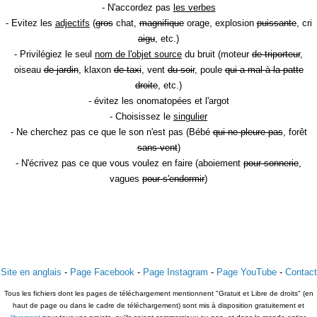
- N'accordez pas
les verbes
- Evitez les
adjectifs
(
gros
chat,
magnifique
orage, explosion
puissante
, cri
aigu
, etc.)
- Privilégiez le seul
nom de l'objet source
du bruit (moteur
de triporteur
,
oiseau
de jardin
, klaxon
de taxi
, vent
du soir
, poule
qui a mal à la patte
droite
, etc.)
- évitez les onomatopées et l'argot
- Choisissez le
singulier
- Ne cherchez pas ce que le son n'est pas (Bébé
qui ne pleure pas
, forêt
sans vent
)
- N'écrivez pas ce que vous voulez en faire (aboiement
pour sonnerie
,
vagues
pour s'endormir
)
Site en anglais
-
Page Facebook
-
Page Instagram
-
Page YouTube
-
Contact
Tous les fichiers dont les pages de téléchargement mentionnent "Gratuit et Libre de droits" (en
haut de page ou dans le cadre de téléchargement) sont mis à disposition gratuitement et