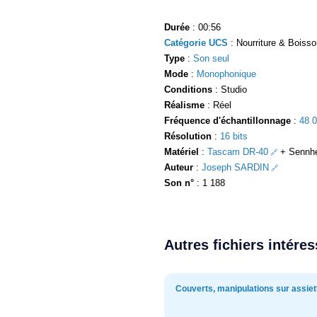
Durée
: 00:56
Catégorie UCS
: Nourriture & Boisson
Type
:
Son seul
Mode
:
Monophonique
Conditions
: Studio
Réalisme
: Réel
Fréquence d'échantillonnage
:
48 
Résolution
:
16 bits
Matériel
:
Tascam DR-40
+ Sennhe
Auteur
:
Joseph SARDIN
Son n°
: 1 188
Autres fichiers intére
Couverts, manipulations sur assiet