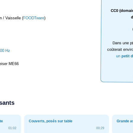
CC0 (domaine
d
 / Vaisselle (
FOODTware
)
Dans une ph
coûterait envir
000 Hz
un
petit 
iser ME66
ssants
te
Couverts, posés sur table
Grande as
01:02
00:29