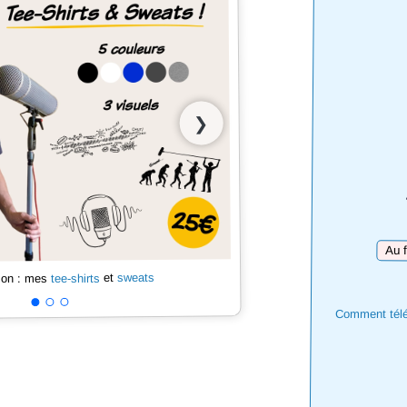
❯
Téléc
sweats
et
tee-shirts
 son : mes
Comment téléc