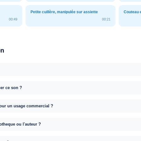
Petite cuillère, manipulée sur assiette
Couteau e
00:49
00:21
on
uer ce son ?
e pour un usage commercial ?
otheque ou l'auteur ?