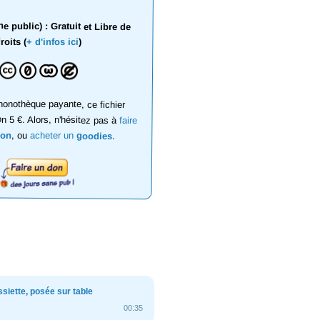
 public) : Gratuit et Libre de
roits (
+ d'infos ici
)
onothèque payante, ce fichier
on 5 €. Alors, n'hésitez pas à
faire
don
, ou
acheter un
goodies
.
siette, posée sur table
00:35