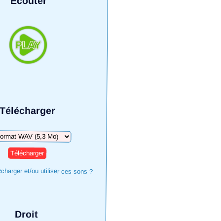
Écouter
Télécharger
harger
harger et/ou utiliser ces sons ?
Droit