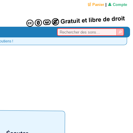
🛒 Panier
|
👤 Compte
outiens !