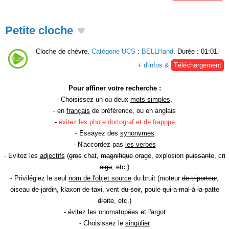
Petite cloche
Cloche de chèvre.
Catégorie UCS
:
BELLHand
. Durée : 01:01.
+ d'infos &
Téléchargement
Pour affiner votre recherche :
- Choisissez un ou deux
mots simples
,
- en
français
de préférence, ou en anglais
-
évitez les
phote dortograf
et
de frapppe
- Essayez des
synonymes
- N'accordez pas
les verbes
- Evitez les
adjectifs
(
gros
chat,
magnifique
orage, explosion
puissante
, cri
aigu
, etc.)
- Privilégiez le seul
nom de l'objet source
du bruit (moteur
de triporteur
,
oiseau
de jardin
, klaxon
de taxi
, vent
du soir
, poule
qui a mal à la patte
droite
, etc.)
- évitez les onomatopées et l'argot
- Choisissez le
singulier