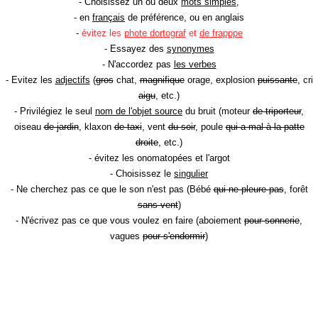
- Choisissez un ou deux
mots simples
,
- en
français
de préférence, ou en anglais
-
évitez les
phote dortograf
et
de frapppe
- Essayez des
synonymes
- N'accordez pas
les verbes
- Evitez les
adjectifs
(
gros
chat,
magnifique
orage, explosion
puissante
, cri
aigu
, etc.)
- Privilégiez le seul
nom de l'objet source
du bruit (moteur
de triporteur
,
oiseau
de jardin
, klaxon
de taxi
, vent
du soir
, poule
qui a mal à la patte
droite
, etc.)
- évitez les onomatopées et l'argot
- Choisissez le
singulier
- Ne cherchez pas ce que le son n'est pas (Bébé
qui ne pleure pas
, forêt
sans vent
)
- N'écrivez pas ce que vous voulez en faire (aboiement
pour sonnerie
,
vagues
pour s'endormir
)