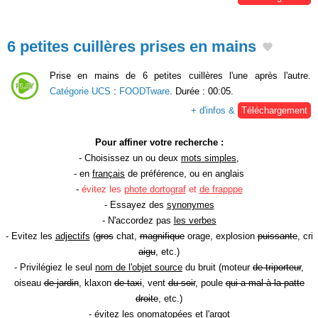
6 petites cuillères prises en mains
Prise en mains de 6 petites cuillères l'une après l'autre.
Catégorie UCS
:
FOODTware
. Durée : 00:05.
+ d'infos &
Téléchargement
Pour affiner votre recherche :
- Choisissez un ou deux
mots simples
,
- en
français
de préférence, ou en anglais
-
évitez les
phote dortograf
et
de frapppe
- Essayez des
synonymes
- N'accordez pas
les verbes
- Evitez les
adjectifs
(
gros
chat,
magnifique
orage, explosion
puissante
, cri
aigu
, etc.)
- Privilégiez le seul
nom de l'objet source
du bruit (moteur
de triporteur
,
oiseau
de jardin
, klaxon
de taxi
, vent
du soir
, poule
qui a mal à la patte
droite
, etc.)
- évitez les onomatopées et l'argot