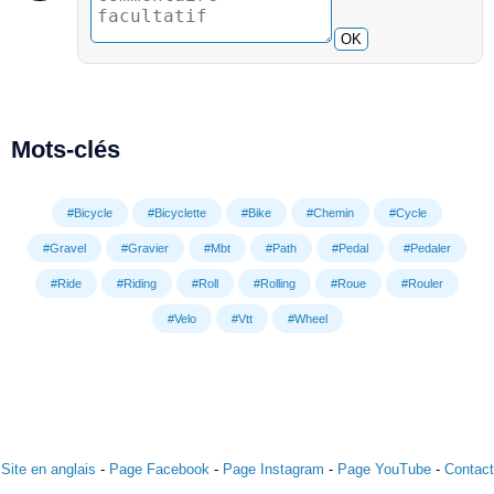
OK
Mots-clés
#Bicycle
#Bicyclette
#Bike
#Chemin
#Cycle
#Gravel
#Gravier
#Mbt
#Path
#Pedal
#Pedaler
#Ride
#Riding
#Roll
#Rolling
#Roue
#Rouler
#Velo
#Vtt
#Wheel
Site en anglais
-
Page Facebook
-
Page Instagram
-
Page YouTube
-
Contact