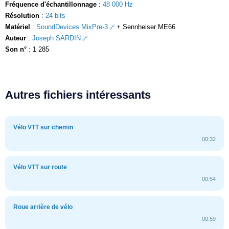
Fréquence d'échantillonnage
:
48 000 Hz
Résolution
:
24 bits
Matériel
:
SoundDevices MixPre-3
+ Sennheiser ME66
Auteur
:
Joseph SARDIN
Son n°
: 1 285
Autres fichiers intéressants
Vélo VTT sur chemin
00:32
Vélo VTT sur route
00:54
Roue arrière de vélo
00:59