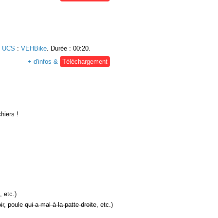
e UCS
:
VEHBike
. Durée : 00:20.
+ d'infos &
Téléchargement
hiers !
, etc.)
ir
, poule
qui a mal à la patte droite
, etc.)