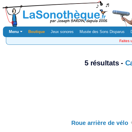
Menu ⏷
Boutique
Jeux sonores
Musée des Sons Disparus
Faites 
5 résultats -
C
Roue arrière de vélo