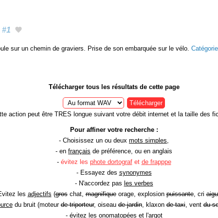
#1
roule sur un chemin de graviers. Prise de son embarquée sur le vélo.
Catégori
Télécharger tous les résultats de cette page
Télécharger
te action peut être TRES longue suivant votre débit internet et la taille des fic
Pour affiner votre recherche :
- Choisissez un ou deux
mots simples
,
- en
français
de préférence, ou en anglais
-
évitez les
phote dortograf
et
de frapppe
- Essayez des
synonymes
- N'accordez pas
les verbes
Evitez les
adjectifs
(
gros
chat,
magnifique
orage, explosion
puissante
, cri
aigu
ource
du bruit (moteur
de triporteur
, oiseau
de jardin
, klaxon
de taxi
, vent
du so
- évitez les onomatopées et l'argot