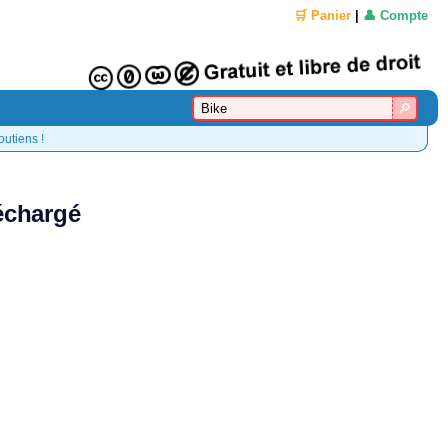
🛒 Panier
|
👤 Compte
outiens !
léchargé