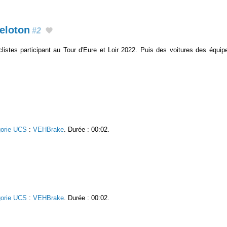
eloton
#2
istes participant au Tour d'Eure et Loir 2022. Puis des voitures des équi
gorie UCS
:
VEHBrake
. Durée : 00:02.
gorie UCS
:
VEHBrake
. Durée : 00:02.