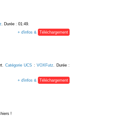
z
. Durée : 01:49.
+ d'infos &
Téléchargement
rt.
Catégorie UCS
:
VOXFutz
. Durée :
+ d'infos &
Téléchargement
hiers !