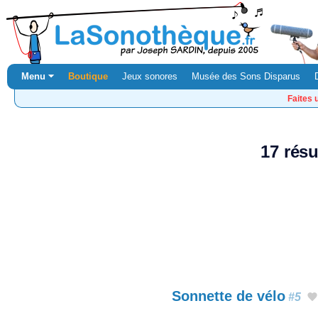
Menu ⏷
Boutique
Jeux sonores
Musée des Sons Disparus
Faites 
17 résu
Sonnette de vélo
#5