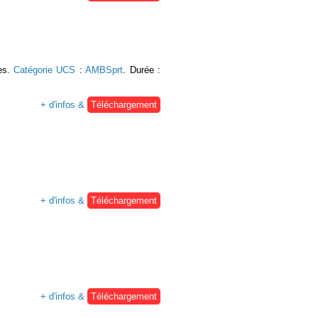
pes.
Catégorie UCS
:
AMBSprt
. Durée :
+ d'infos &
Téléchargement
+ d'infos &
Téléchargement
+ d'infos &
Téléchargement