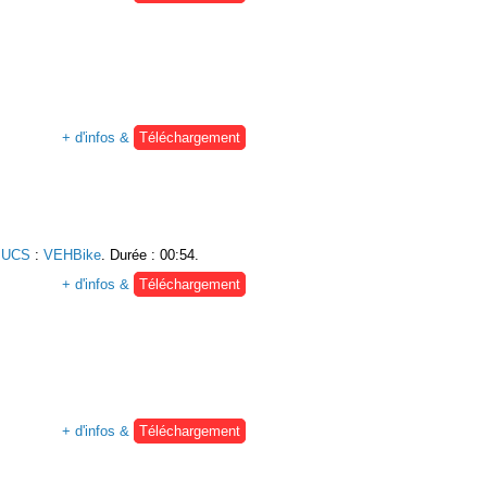
+ d'infos &
Téléchargement
e UCS
:
VEHBike
. Durée : 00:54.
+ d'infos &
Téléchargement
+ d'infos &
Téléchargement