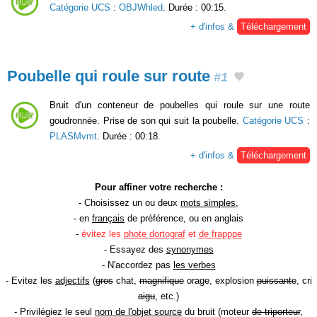
Catégorie UCS
:
OBJWhled
. Durée : 00:15.
+ d'infos &
Téléchargement
Poubelle qui roule sur route
#1
Bruit d'un conteneur de poubelles qui roule sur une route
goudronnée. Prise de son qui suit la poubelle.
Catégorie UCS
:
PLASMvmt
. Durée : 00:18.
+ d'infos &
Téléchargement
Pour affiner votre recherche :
- Choisissez un ou deux
mots simples
,
- en
français
de préférence, ou en anglais
-
évitez les
phote dortograf
et
de frapppe
- Essayez des
synonymes
- N'accordez pas
les verbes
- Evitez les
adjectifs
(
gros
chat,
magnifique
orage, explosion
puissante
, cri
aigu
, etc.)
- Privilégiez le seul
nom de l'objet source
du bruit (moteur
de triporteur
,