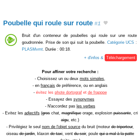
Poubelle qui roule sur route
#1
Bruit d'un conteneur de poubelles qui roule sur une route
goudronnée. Prise de son qui suit la poubelle.
Catégorie UCS
:
PLASMvmt
. Durée : 00:18.
+ d'infos &
Téléchargement
Pour affiner votre recherche :
- Choisissez un ou deux
mots simples
,
- en
français
de préférence, ou en anglais
-
évitez les
phote dortograf
et
de frapppe
- Essayez des
synonymes
- N'accordez pas
les verbes
- Evitez les
adjectifs
(
gros
chat,
magnifique
orage, explosion
puissante
, cri
aigu
, etc.)
- Privilégiez le seul
nom de l'objet source
du bruit (moteur
de triporteur
,
oiseau
de jardin
, klaxon
de taxi
, vent
du soir
, poule
qui a mal à la patte