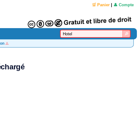
🛒 Panier
|
👤 Compte
on
⚠️
léchargé