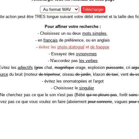
Télécharger
te action peut être TRES longue suivant votre débit internet et la taille des fic
Pour affiner votre recherche :
- Choisissez un ou deux
mots simples
,
- en
français
de préférence, ou en anglais
-
évitez les
phote dortograf
et
de frapppe
- Essayez des
synonymes
- N'accordez pas
les verbes
Evitez les
adjectifs
(
gros
chat,
magnifique
orage, explosion
puissante
, cri
aigu
ource
du bruit (moteur
de triporteur
, oiseau
de jardin
, klaxon
de taxi
, vent
du so
- évitez les onomatopées et l'argot
- Choisissez le
singulier
 Ne cherchez pas ce que le son n'est pas (Bébé
qui ne pleure pas
, forêt
sans 
rivez pas ce que vous voulez en faire (aboiement
pour sonnerie
, vagues
pour 