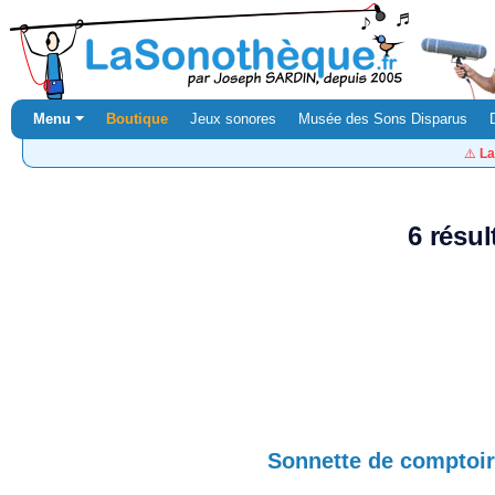
Menu ⏷
Boutique
Jeux sonores
Musée des Sons Disparus
⚠️
La
6 résul
Sonnette de comptoir