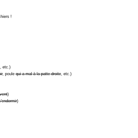
hiers !
, etc.)
ir
, poule
qui a mal à la patte droite
, etc.)
vent
)
s'endormir
)