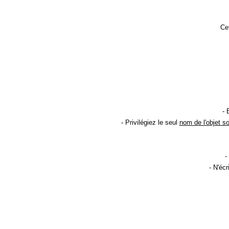
Cet
- 
- Privilégiez le seul
nom de l'objet s
-
- N'éc