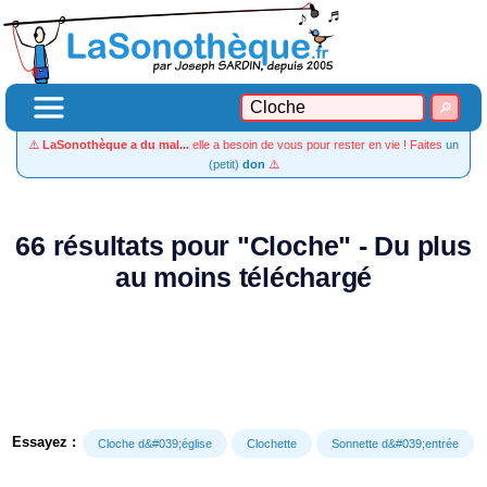
⚠️
LaSonothèque a du mal...
elle a besoin de vous pour rester en vie ! Faites
un
(petit)
don
⚠️
66 résultats pour "Cloche" - Du plus
au moins téléchargé
Essayez :
Cloche d&#039;église
Clochette
Sonnette d&#039;entrée