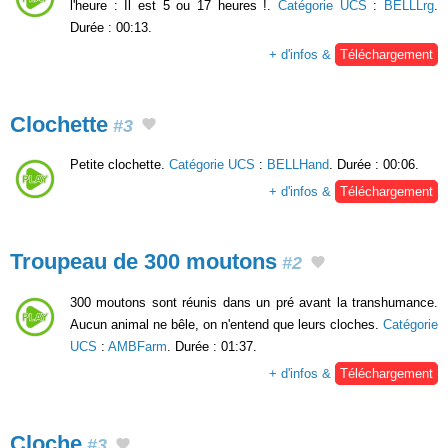
l'heure : Il est 5 ou 17 heures !.
Catégorie UCS
:
BELLLrg
.
Durée : 00:13.
+ d'infos &
Téléchargement
Clochette
#3
Petite clochette.
Catégorie UCS
:
BELLHand
. Durée : 00:06.
+ d'infos &
Téléchargement
Troupeau de 300 moutons
#2
300 moutons sont réunis dans un pré avant la transhumance.
Aucun animal ne bêle, on n'entend que leurs cloches.
Catégorie
UCS
:
AMBFarm
. Durée : 01:37.
+ d'infos &
Téléchargement
Cloche
#3