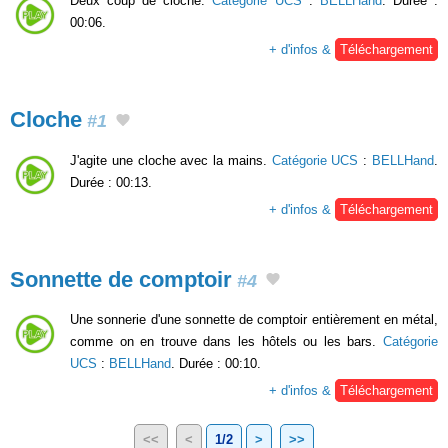
Deux coup de cloche.
Catégorie UCS
:
BELLHand
. Durée :
00:06.
+ d'infos &
Téléchargement
Cloche
#1
J'agite une cloche avec la mains.
Catégorie UCS
:
BELLHand
.
Durée : 00:13.
+ d'infos &
Téléchargement
Sonnette de comptoir
#4
Une sonnerie d'une sonnette de comptoir entièrement en métal,
comme on en trouve dans les hôtels ou les bars.
Catégorie
UCS
:
BELLHand
. Durée : 00:10.
+ d'infos &
Téléchargement
<<
<
1/2
>
>>