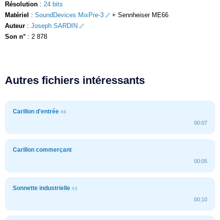
Résolution
:
24 bits
Matériel
:
SoundDevices MixPre-3
+ Sennheiser ME66
Auteur
:
Joseph SARDIN
Son n°
: 2 878
Autres fichiers intéressants
Carillon d'entrée
#6
00:07
Carillon commerçant
00:05
Sonnette industrielle
#1
00:10