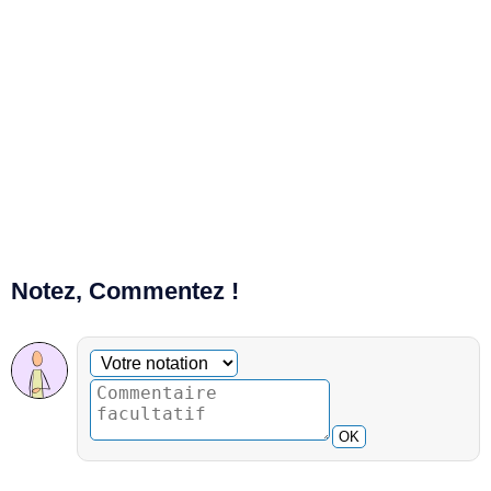
Notez, Commentez !
Commentaire facultatif
Votre notation
OK