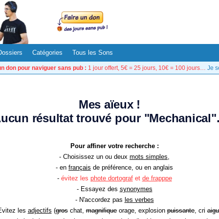
Dossiers
Catégories
Tous les Sons
un don pour naviguer sans pub :
1 jour offert, 5€ = 25 jours, 10€ = 100 jours…
Je s
Mes aïeux !
ucun résultat trouvé pour "Mechanical".
Pour affiner votre recherche :
- Choisissez un ou deux
mots simples
,
- en
français
de préférence, ou en anglais
-
évitez les
phote dortograf
et
de frapppe
- Essayez des
synonymes
- N'accordez pas
les verbes
Evitez les
adjectifs
(
gros
chat,
magnifique
orage, explosion
puissante
, cri
aigu