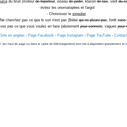
ource
du bruit (moteur
de triporteur
, oiseau
de jardin
, klaxon
de taxi
, vent
du so
- évitez les onomatopées et l'argot
- Choisissez le
singulier
 Ne cherchez pas ce que le son n'est pas (Bébé
qui ne pleure pas
, forêt
sans 
rivez pas ce que vous voulez en faire (aboiement
pour sonnerie
, vagues
pour 
Site en anglais
-
Page Facebook
-
Page Instagram
-
Page YouTube
-
Contact
ts" (en haut de page ou dans le cadre de téléchargement) sont mis à disposition gratuitement et
l