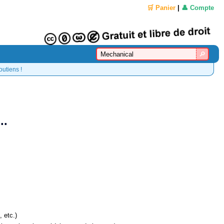
🛒 Panier
|
👤 Compte
outiens !
..
, etc.)