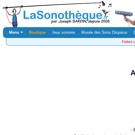
Menu ⏷
Boutique
Jeux sonores
Musée des Sons Disparus
Faites 
A
- 