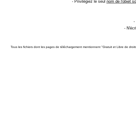
- Privilégiez le seul
nom de l'objet s
-
- N'éc
Tous les fichiers dont les pages de téléchargement mentionnent "Gratuit et Libre de droi