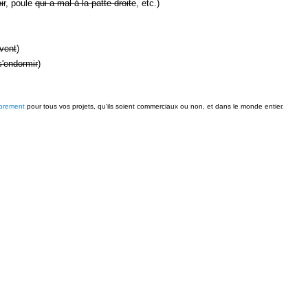
ir
, poule
qui a mal à la patte droite
, etc.)
vent
)
s'endormir
)
ibrement
pour tous vos projets, qu'ils soient commerciaux ou non, et dans le monde entier.