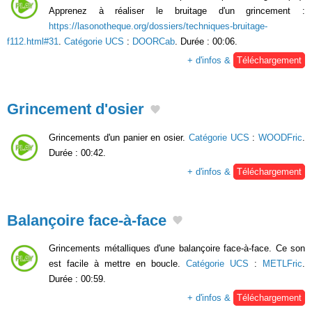
Apprenez à réaliser le bruitage d'un grincement :
https://lasonotheque.org/dossiers/techniques-bruitage-
f112.html#31
.
Catégorie UCS
:
DOORCab
. Durée : 00:06.
+ d'infos &
Téléchargement
Grincement d'osier
Grincements d'un panier en osier.
Catégorie UCS
:
WOODFric
.
Durée : 00:42.
+ d'infos &
Téléchargement
Balançoire face-à-face
Grincements métalliques d'une balançoire face-à-face. Ce son
est facile à mettre en boucle.
Catégorie UCS
:
METLFric
.
Durée : 00:59.
+ d'infos &
Téléchargement