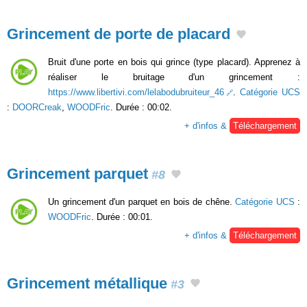
Grincement de porte de placard
Bruit d'une porte en bois qui grince (type placard). Apprenez à
réaliser le bruitage d'un grincement :
https://www.libertivi.com/lelabodubruiteur_46
.
Catégorie UCS
:
DOORCreak
,
WOODFric
. Durée : 00:02.
+ d'infos &
Téléchargement
Grincement parquet
#8
Un grincement d'un parquet en bois de chêne.
Catégorie UCS
:
WOODFric
. Durée : 00:01.
+ d'infos &
Téléchargement
Grincement métallique
#3