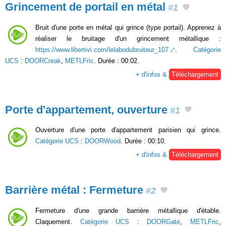
Grincement de portail en métal
#1
Bruit d'une porte en métal qui grince (type portail). Apprenez à
réaliser le bruitage d'un grincement métallique :
https://www.libertivi.com/lelabodubruiteur_107
.
Catégorie
UCS
:
DOORCreak
,
METLFric
. Durée : 00:02.
+ d'infos &
Téléchargement
Porte d'appartement, ouverture
#1
Ouverture d'une porte d'appartement parisien qui grince.
Catégorie UCS
:
DOORWood
. Durée : 00:10.
+ d'infos &
Téléchargement
Barrière métal : Fermeture
#2
Fermeture d'une grande barrière métallique d'étable.
Claquement.
Catégorie UCS
:
DOORGate
,
METLFric
,