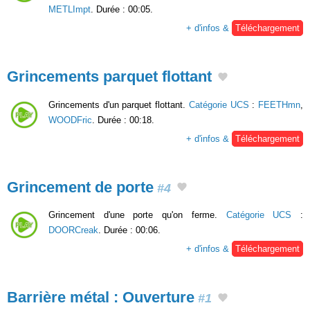
METLImpt
. Durée : 00:05.
+ d'infos &
Téléchargement
Grincements parquet flottant
Grincements d'un parquet flottant.
Catégorie UCS
:
FEETHmn
,
WOODFric
. Durée : 00:18.
+ d'infos &
Téléchargement
Grincement de porte
#4
Grincement d'une porte qu'on ferme.
Catégorie UCS
:
DOORCreak
. Durée : 00:06.
+ d'infos &
Téléchargement
Barrière métal : Ouverture
#1