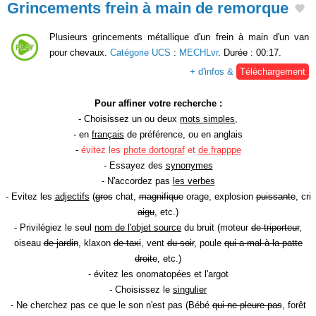
Grincements frein à main de remorque
Plusieurs grincements métallique d'un frein à main d'un van
pour chevaux.
Catégorie UCS
:
MECHLvr
. Durée : 00:17.
+ d'infos &
Téléchargement
Pour affiner votre recherche :
- Choisissez un ou deux
mots simples
,
- en
français
de préférence, ou en anglais
-
évitez les
phote dortograf
et
de frapppe
- Essayez des
synonymes
- N'accordez pas
les verbes
- Evitez les
adjectifs
(
gros
chat,
magnifique
orage, explosion
puissante
, cri
aigu
, etc.)
- Privilégiez le seul
nom de l'objet source
du bruit (moteur
de triporteur
,
oiseau
de jardin
, klaxon
de taxi
, vent
du soir
, poule
qui a mal à la patte
droite
, etc.)
- évitez les onomatopées et l'argot
- Choisissez le
singulier
- Ne cherchez pas ce que le son n'est pas (Bébé
qui ne pleure pas
, forêt