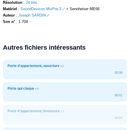
Résolution
:
24 bits
Matériel
:
SoundDevices MixPre-3
+ Sennheiser ME66
Auteur
:
Joseph SARDIN
Son n°
: 1 704
Autres fichiers intéressants
Porte d'appartement, ouverture
#2
00:08
Porte qui claque
#4
00:01
Porte d'appartement, fermeture
#1
00:04