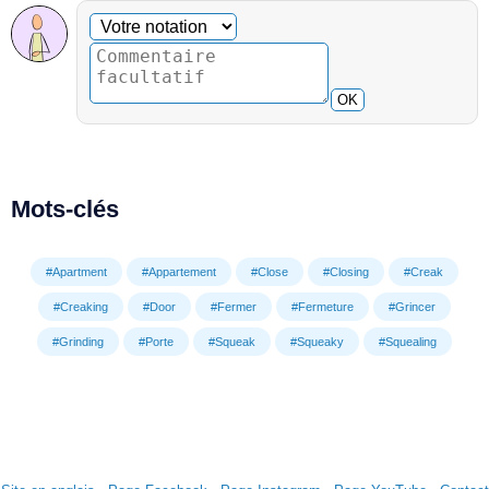
Commentaire facultatif
Votre notation
OK
Mots-clés
#Apartment
#Appartement
#Close
#Closing
#Creak
#Creaking
#Door
#Fermer
#Fermeture
#Grincer
#Grinding
#Porte
#Squeak
#Squeaky
#Squealing