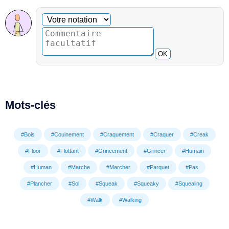
Commentaire facultatif
Votre notation
OK
Mots-clés
#Bois
#Couinement
#Craquement
#Craquer
#Creak
#Floor
#Flottant
#Grincement
#Grincer
#Humain
#Human
#Marche
#Marcher
#Parquet
#Pas
#Plancher
#Sol
#Squeak
#Squeaky
#Squealing
#Walk
#Walking