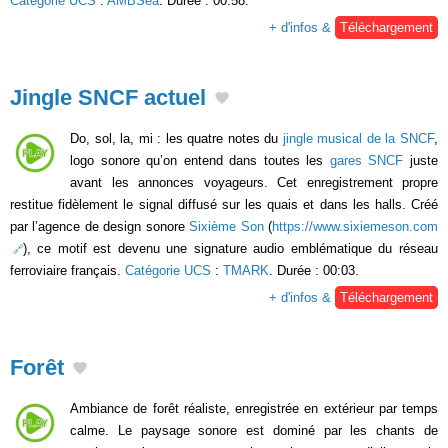
Catégorie UCS
:
AMBSea
. Durée : 00:58.
+ d'infos &
Téléchargement
Jingle SNCF actuel
Do, sol, la, mi : les quatre notes du
jingle musical de la SNCF
,
logo sonore qu’on entend dans toutes les
gares SNCF
juste
avant les annonces voyageurs. Cet enregistrement propre
restitue fidèlement le signal diffusé sur les quais et dans les halls. Créé
par l’agence de design sonore
Sixième Son
(
https://www.sixiemeson.com
), ce motif est devenu une signature audio emblématique du réseau
ferroviaire français.
Catégorie UCS
:
TMARK
. Durée : 00:03.
+ d'infos &
Téléchargement
Forêt
Ambiance de forêt réaliste, enregistrée en extérieur par temps
calme. Le paysage sonore est dominé par les chants de