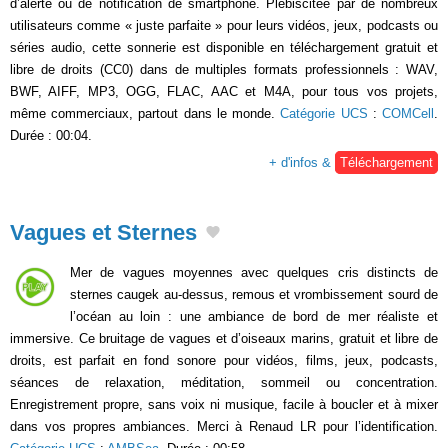
d’alerte ou de notification de smartphone. Plébiscitée par de nombreux
utilisateurs comme « juste parfaite » pour leurs vidéos, jeux, podcasts ou
séries audio, cette sonnerie est disponible en téléchargement gratuit et
libre de droits (CC0) dans de multiples formats professionnels : WAV,
BWF, AIFF, MP3, OGG, FLAC, AAC et M4A, pour tous vos projets,
même commerciaux, partout dans le monde.
Catégorie UCS
:
COMCell
.
Durée : 00:04.
+ d'infos &
Téléchargement
Vagues et Sternes
Mer de vagues moyennes avec quelques cris distincts de
sternes caugek au-dessus, remous et vrombissement sourd de
l’océan au loin : une ambiance de bord de mer réaliste et
immersive. Ce bruitage de vagues et d’oiseaux marins, gratuit et libre de
droits, est parfait en fond sonore pour vidéos, films, jeux, podcasts,
séances de relaxation, méditation, sommeil ou concentration.
Enregistrement propre, sans voix ni musique, facile à boucler et à mixer
dans vos propres ambiances. Merci à Renaud LR pour l’identification.