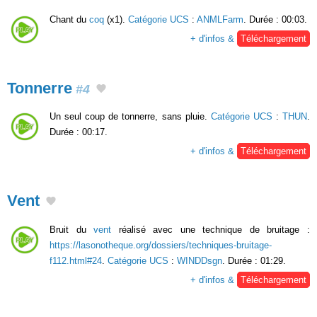
Chant du
coq
(x1).
Catégorie UCS
:
ANMLFarm
. Durée : 00:03.
+ d'infos &
Téléchargement
Tonnerre
#4
Un seul coup de tonnerre, sans pluie.
Catégorie UCS
:
THUN
.
Durée : 00:17.
+ d'infos &
Téléchargement
Vent
Bruit du
vent
réalisé avec une technique de bruitage :
https://lasonotheque.org/dossiers/techniques-bruitage-
f112.html#24
.
Catégorie UCS
:
WINDDsgn
. Durée : 01:29.
+ d'infos &
Téléchargement