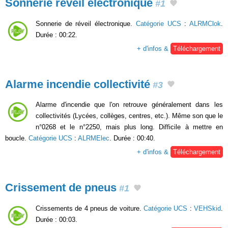
Sonnerie réveil électronique
#1
Sonnerie de réveil électronique.
Catégorie UCS
:
ALRMClok
.
Durée : 00:22.
+ d'infos &
Téléchargement
Alarme incendie collectivité
#3
Alarme d'incendie que l'on retrouve généralement dans les
collectivités (Lycées, collèges, centres, etc.). Même son que le
n°0268 et le n°2250, mais plus long. Difficile à mettre en
boucle.
Catégorie UCS
:
ALRMElec
. Durée : 00:40.
+ d'infos &
Téléchargement
Crissement de pneus
#1
Crissements de 4 pneus de voiture.
Catégorie UCS
:
VEHSkid
.
Durée : 00:03.