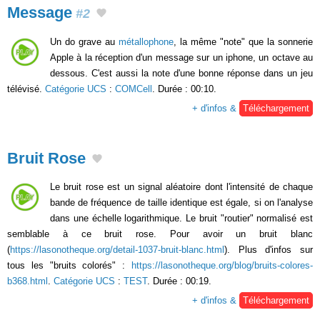
Message
#2
Un do grave au
métallophone
, la même "note" que la sonnerie
Apple à la réception d'un message sur un iphone, un octave au
dessous. C'est aussi la note d'une bonne réponse dans un jeu
télévisé.
Catégorie UCS
:
COMCell
. Durée : 00:10.
+ d'infos &
Téléchargement
Bruit Rose
Le bruit rose est un signal aléatoire dont l'intensité de chaque
bande de fréquence de taille identique est égale, si on l'analyse
dans une échelle logarithmique. Le bruit "routier" normalisé est
semblable à ce bruit rose. Pour avoir un bruit blanc
(
https://lasonotheque.org/detail-1037-bruit-blanc.html
). Plus d'infos sur
tous les "bruits colorés" :
https://lasonotheque.org/blog/bruits-colores-
b368.html
.
Catégorie UCS
:
TEST
. Durée : 00:19.
+ d'infos &
Téléchargement