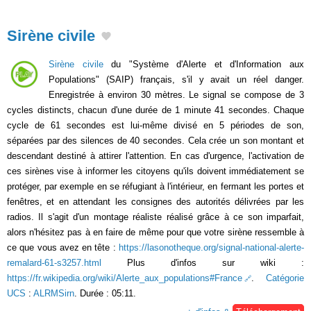
Sirène civile
Sirène civile
du "Système d'Alerte et d'Information aux
Populations" (SAIP) français, s'il y avait un réel danger.
Enregistrée à environ 30 mètres. Le signal se compose de 3
cycles distincts, chacun d'une durée de 1 minute 41 secondes. Chaque
cycle de 61 secondes est lui-même divisé en 5 périodes de son,
séparées par des silences de 40 secondes. Cela crée un son montant et
descendant destiné à attirer l'attention. En cas d'urgence, l'activation de
ces sirènes vise à informer les citoyens qu'ils doivent immédiatement se
protéger, par exemple en se réfugiant à l'intérieur, en fermant les portes et
fenêtres, et en attendant les consignes des autorités délivrées par les
radios. Il s'agit d'un montage réaliste réalisé grâce à ce son imparfait,
alors n'hésitez pas à en faire de même pour que votre sirène ressemble à
ce que vous avez en tête :
https://lasonotheque.org/signal-national-alerte-
remalard-61-s3257.html
Plus d'infos sur wiki :
https://fr.wikipedia.org/wiki/Alerte_aux_populations#France
.
Catégorie
UCS
:
ALRMSirn
. Durée : 05:11.