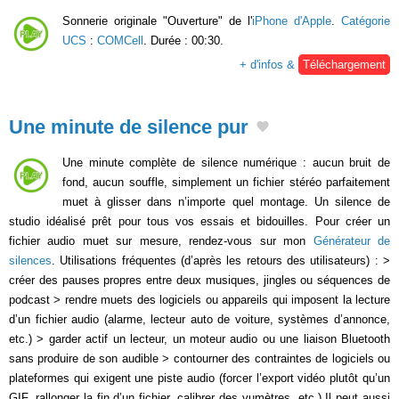
Sonnerie originale "Ouverture" de l'
iPhone d'Apple
.
Catégorie
UCS
:
COMCell
. Durée : 00:30.
+ d'infos &
Téléchargement
Une minute de silence pur
Une minute complète de silence numérique : aucun bruit de
fond, aucun souffle, simplement un fichier stéréo parfaitement
muet à glisser dans n’importe quel montage. Un silence de
studio idéalisé prêt pour tous vos essais et bidouilles. Pour créer un
fichier audio muet sur mesure, rendez-vous sur mon
Générateur de
silences
. Utilisations fréquentes (d’après les retours des utilisateurs) : >
créer des pauses propres entre deux musiques, jingles ou séquences de
podcast > rendre muets des logiciels ou appareils qui imposent la lecture
d’un fichier audio (alarme, lecteur auto de voiture, systèmes d’annonce,
etc.) > garder actif un lecteur, un moteur audio ou une liaison Bluetooth
sans produire de son audible > contourner des contraintes de logiciels ou
plateformes qui exigent une piste audio (forcer l’export vidéo plutôt qu’un
GIF, rallonger la fin d’un fichier, calibrer des vumètres, etc.) Il peut aussi