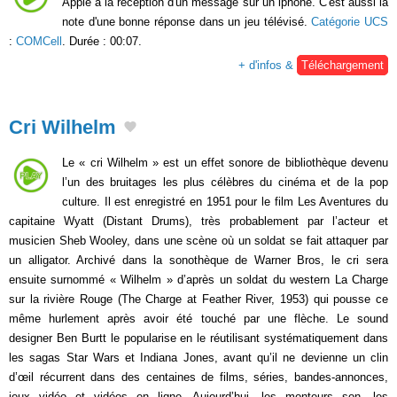
Apple à la réception d'un message sur un iphone. C'est aussi la
note d'une bonne réponse dans un jeu télévisé.
Catégorie UCS
:
COMCell
. Durée : 00:07.
+ d'infos &
Téléchargement
Cri Wilhelm
Le « cri Wilhelm » est un effet sonore de bibliothèque devenu
l’un des bruitages les plus célèbres du cinéma et de la pop
culture. Il est enregistré en 1951 pour le film Les Aventures du
capitaine Wyatt (Distant Drums), très probablement par l’acteur et
musicien Sheb Wooley, dans une scène où un soldat se fait attaquer par
un alligator. Archivé dans la sonothèque de Warner Bros, le cri sera
ensuite surnommé « Wilhelm » d’après un soldat du western La Charge
sur la rivière Rouge (The Charge at Feather River, 1953) qui pousse ce
même hurlement après avoir été touché par une flèche. Le sound
designer Ben Burtt le popularise en le réutilisant systématiquement dans
les sagas Star Wars et Indiana Jones, avant qu’il ne devienne un clin
d’œil récurrent dans des centaines de films, séries, bandes-annonces,
jeux vidéo et vidéos en ligne. Aujourd’hui, les monteurs son, les