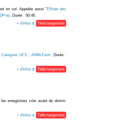
émet en vol. Appelée aussi "
Effraie des
DPrey
. Durée : 00:45.
+ d'infos &
Téléchargement
.
Catégorie UCS
:
ANMLFarm
. Durée :
+ d'infos &
Téléchargement
es enregistrais crier avant de dormir.
+ d'infos &
Téléchargement