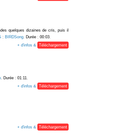
es quelques dizaines de cris, puis il
S
:
BIRDSong
. Durée : 00:03.
+ d'infos &
Téléchargement
m
. Durée : 01:11.
+ d'infos &
Téléchargement
+ d'infos &
Téléchargement