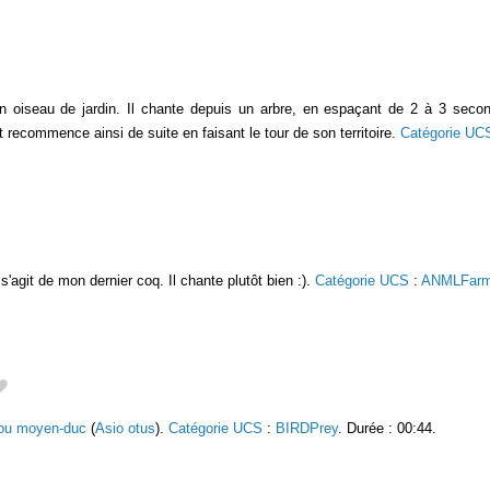
n oiseau de jardin. Il chante depuis un arbre, en espaçant de 2 à 3 second
et recommence ainsi de suite en faisant le tour de son territoire.
Catégorie UC
l s'agit de mon dernier coq. Il chante plutôt bien :).
Catégorie UCS
:
ANMLFar
ou moyen-duc
(
Asio otus
).
Catégorie UCS
:
BIRDPrey
. Durée : 00:44.