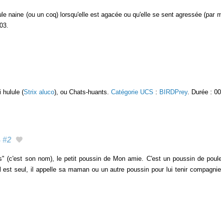
oule naine (ou un coq) lorsqu'elle est agacée ou qu'elle se sent agressée (pa
:03.
 hulule (
Strix aluco
), ou Chats-huants.
Catégorie UCS
:
BIRDPrey
. Durée : 00
s
#2
s" (c'est son nom), le petit poussin de Mon amie. C'est un poussin de poul
il est seul, il appelle sa maman ou un autre poussin pour lui tenir compagni