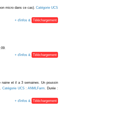
r mon micro dans ce cas).
Catégorie UCS
+ d'infos &
Téléchargement
:09.
+ d'infos &
Téléchargement
e naine et il a 3 semaines. Un poussin
e.
Catégorie UCS
:
ANMLFarm
. Durée :
+ d'infos &
Téléchargement