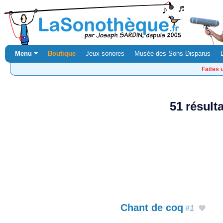
Menu ⏷
Boutique
Jeux sonores
Musée des Sons Disparus
Faites 
51 résult
Chant de coq
#1