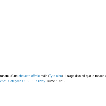
itoriaux d'une
chouette effraie
mâle (
Tyto alba
). Il s'agit d'un cri que le rapac
nche
".
Catégorie UCS
:
BIRDPrey
. Durée : 00:19.