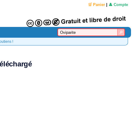
🛒 Panier
|
👤 Compte
outiens !
téléchargé