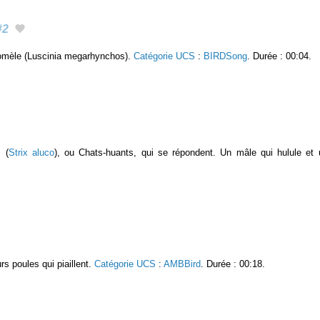
#2
lomèle (Luscinia megarhynchos).
Catégorie UCS
:
BIRDSong
. Durée : 00:04.
s
(
Strix aluco
), ou Chats-huants, qui se répondent. Un mâle qui hulule et 
.
urs poules qui piaillent.
Catégorie UCS
:
AMBBird
. Durée : 00:18.