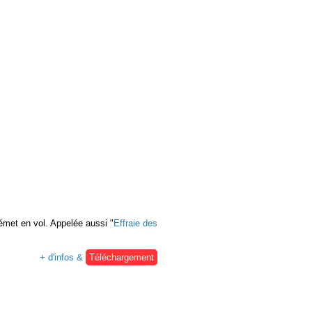
e émet en vol. Appelée aussi "
Effraie des
+ d'infos &
Téléchargement