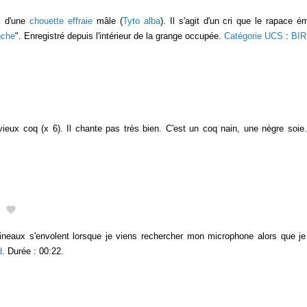
ux d'une
chouette effraie
mâle (
Tyto alba
). Il s'agit d'un cri que le rapace 
nche
". Enregistré depuis l'intérieur de la grange occupée.
Catégorie UCS
:
BIR
ieux coq (x 6). Il chante pas très bien. C'est un coq nain, une nègre soie
eaux s'envolent lorsque je viens rechercher mon microphone alors que je l
d
. Durée : 00:22.