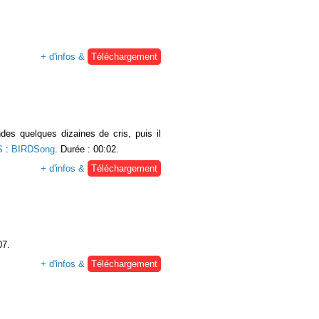
+ d'infos &
Téléchargement
es quelques dizaines de cris, puis il
S
:
BIRDSong
. Durée : 00:02.
+ d'infos &
Téléchargement
07.
+ d'infos &
Téléchargement