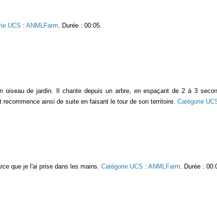
rie UCS
:
ANMLFarm
. Durée : 00:05.
n oiseau de jardin. Il chante depuis un arbre, en espaçant de 2 à 3 second
et recommence ainsi de suite en faisant le tour de son territoire.
Catégorie UC
ce que je l'ai prise dans les mains.
Catégorie UCS
:
ANMLFarm
. Durée : 00: